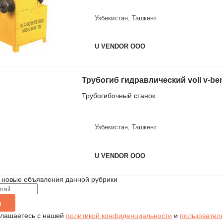
Узбекистан, Ташкент
U VENDOR OOO
Трубогиб гидравлический voll v-ben
Трубогибочный станок
Узбекистан, Ташкент
U VENDOR OOO
 новые объявления данной рубрики
я
глашаетесь с нашей
политикой конфиденциальности
и
пользовател