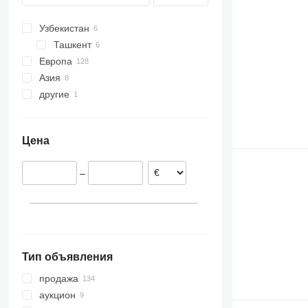
Узбекистан
Ташкент
Европа
Азия
Германия
другие
Бельгия
Арабские Эмираты
Португалия
Турция
Украина
Нидерланды
Цена
Австрия
Швейцария
–
Словакия
Испания
показать все
Тип объявления
продажа
аукцион