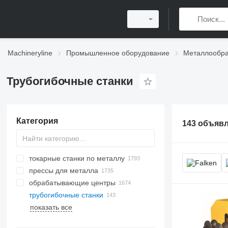
Machineryline
Промышленное оборудование
Металлообр
Трубогибочные станки
Категория
143 объяв
токарные станки по металлу
прессы для металла
обрабатывающие центры
гидравлические прессы
трубогибочные станки
листогибочные прессы
плоскошлифовальные станки
станки для лазерной резки
показать все
пресс-ножницы
круглошлифовальные станки
станки для плазменной резки
координатно-пробивные прессы
ленточно-шлифовальные станки
лазерные станки CO2