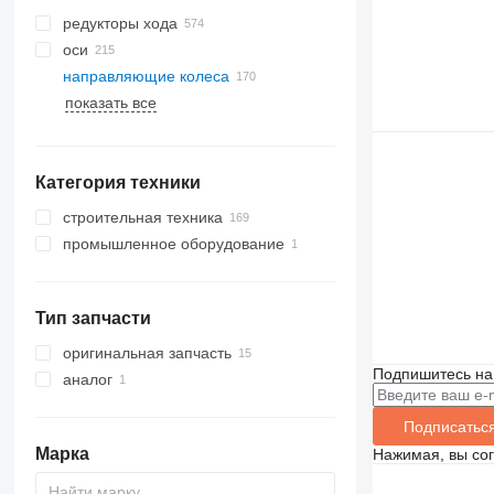
редукторы хода
оси
направляющие колеса
показать все
металлические гусеницы
гусеничные цепи
гусеничные траки
Категория техники
резиновые гусеницы
гусеничный ход
строительная техника
промышленное оборудование
экскаваторы
техника для земляных работ
другое промышленное
оборудование
строительные погрузчики
бульдозеры
Тип запчасти
другая спецтехника
погрузчики гусеничные
оригинальная запчасть
Подпишитесь на
аналог
Подписатьс
Марка
Нажимая, вы со