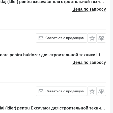
Направляющее колесо Roată de ghidaj (Idler) pentru excavator для строительной техники Liebherr
Цена по запросу
Связаться с продавцом
Направляющее колесо Rola întinzătoare pentru buldozer для строительной техники Liebherr PR742, PR742M, PR744L, PR744LGP, PR751, PR752, PR764 Litronic
Цена по запросу
Связаться с продавцом
Направляющее колесо Rola de Ghidaj (Idler) pentru Excavator для строительной техники Liebherr R912 HDSL