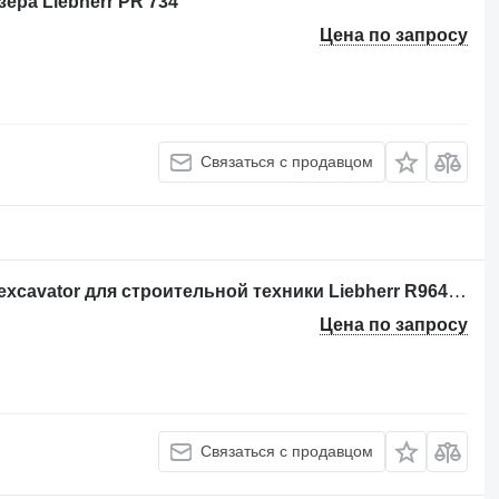
ера Liebherr PR 734
Цена по запросу
Связаться с продавцом
Направляющее колесо Idler pentru excavator для строительной техники Liebherr R964 – Piese de schimb de calitate
Цена по запросу
Связаться с продавцом