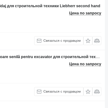
daj для строительной техники Liebherr second hand
Цена по запросу
Связаться с продавцом
Направляющее колесо Rola întinzătoare senilă pentru excavator для строительной техники Liebherr R901B, R901BLC, R901C, R902 Litronic, R902B, R902HD Litronic
Цена по запросу
Связаться с продавцом