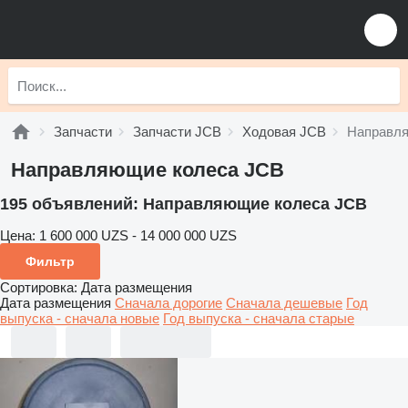
Запчасти
Запчасти JCB
Ходовая JCB
Направля
Направляющие колеса JCB
195 объявлений:
Направляющие колеса JCB
Цена:
1 600 000 UZS - 14 000 000 UZS
Фильтр
Сортировка
:
Дата размещения
Дата размещения
Сначала дорогие
Сначала дешевые
Год
выпуска - сначала новые
Год выпуска - сначала старые