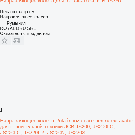
Направляющее колесо для экскаватора JCB JS330
Цена по запросу
Направляющее колесо
Румыния
ROYAL DRU SRL
Связаться с продавцом
1
Направляющее колесо Rolă întinzătoare pentru excavator
для строительной техники JCB JS200, JS200LC,
JS220LC, JS220LR, JS220N, JS220S