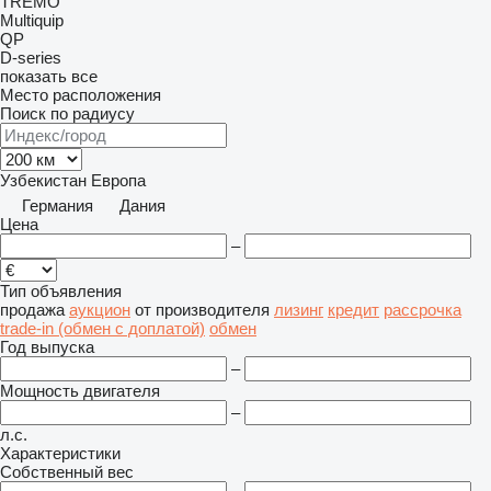
TREMO
Multiquip
QP
D-series
показать все
Место расположения
Поиск по радиусу
Узбекистан
Европа
Германия
Дания
Цена
–
Тип объявления
продажа
аукцион
от производителя
лизинг
кредит
рассрочка
trade-in (обмен с доплатой)
обмен
Год выпуска
–
Мощность двигателя
–
л.с.
Характеристики
Собственный вес