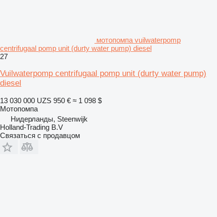
мотопомпа vuilwaterpomp
centrifugaal pomp unit (durty water pump) diesel
27
Vuilwaterpomp centrifugaal pomp unit (durty water pump)
diesel
13 030 000 UZS
950 €
≈ 1 098 $
Мотопомпа
Нидерланды, Steenwijk
Holland-Trading B.V
Связаться с продавцом