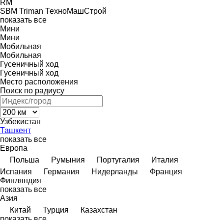
RM
SBM
Triman
ТехноМашСтрой
показать все
Мини
Мини
Мобильная
Мобильная
Гусеничный ход
Гусеничный ход
Место расположения
Поиск по радиусу
Узбекистан
Ташкент
показать все
Европа
Польша
Румыния
Португалия
Италия
Испания
Германия
Нидерланды
Франция
Финляндия
показать все
Азия
Китай
Турция
Казахстан
показать все