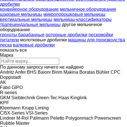
дробилки
конвейерное оборудование
мельничное оборудование
шаровые мельницы
микропорошковые мельницы
вертикальные мельницы
мельницы-классификаторы
трапецеидальные мельницы
другое мельничное
оборудование
грохоты барабанные
роторные дробилки
пескомойки
питатели
молотковые дробилки
машины для производства
песка
валковые дробилки
показать все
Марка
По данному запросу ничего не найдено
Andritz
Anfer
BHS
Baioni
Birim Makina
Boratas
Bühler
CPC
Doppstadt
AK
Fabo
GIPO
R-series
GKM Siebtechnik
Green-Tec
Haas
Kinglink
KPF
Kleemann
Krupp
Liming
CI5X-Series
VSI-Series
Lindner
M-Rol
Pallmann
Peletto
Polygonmach
Powerscreen
Rubble Master