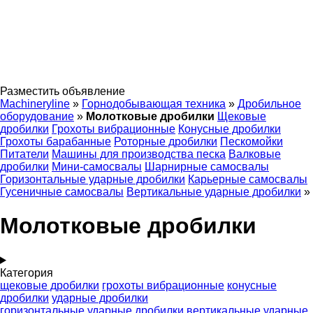
Разместить объявление
Machineryline
»
Горнодобывающая техника
»
Дробильное
оборудование
»
Молотковые дробилки
Щековые
дробилки
Грохоты вибрационные
Конусные дробилки
Грохоты барабанные
Роторные дробилки
Пескомойки
Питатели
Машины для производства песка
Валковые
дробилки
Мини-самосвалы
Шарнирные самосвалы
Горизонтальные ударные дробилки
Карьерные самосвалы
Гусеничные самосвалы
Вертикальные ударные дробилки
»
Молотковые дробилки
Категория
щековые дробилки
грохоты вибрационные
конусные
дробилки
ударные дробилки
горизонтальные ударные дробилки
вертикальные ударные