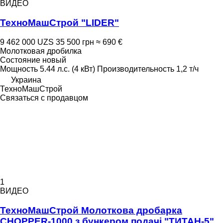
ВИДЕО
ТехноМашСтрой "LIDER"
9 462 000 UZS
35 500 грн
≈ 690 €
Молотковая дробилка
Состояние
новый
Мощность
5.44 л.с. (4 кВт)
Производительность
1,2 т/ч
Украина
ТехноМашСтрой
Связаться с продавцом
1
ВИДЕО
ТехноМашСтрой Молоткова дробарка
CHOPPER-1000 з бункером подачі "ТИТАН-5"