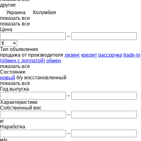
другие
Украина
Колумбия
показать все
показать все
Цена
–
Тип объявления
продажа
от производителя
лизинг
кредит
рассрочка
trade-in
(обмен с доплатой)
обмен
показать все
Состояние
новый
б/у
восстановленный
показать все
Год выпуска
–
Характеристики
Собственный вес
–
кг
Наработка
–
м/ч