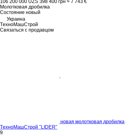
106 200 000 UZS
398 400 грн
≈ 7 743 €
Молотковая дробилка
Состояние
новый
Украина
ТехноМашСтрой
Связаться с продавцом
новая молотковая дробилка
ТехноМашСтрой "LIDER"
9