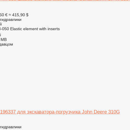
60 €
≈ 415,90 $
 гидравлики
й
050 Elastic element with inserts
i
 MB
одавцом
196337 для экскаватора-погрузчика John Deere 310G
 гидравлики