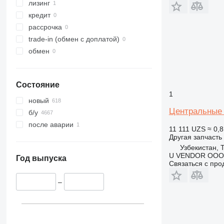
374
лизинг
390
кредит
416
рассрочка
420
trade-in (обмен с доплатой)
773
обмен
777
907
Состояние
924
1
950
новый
962
Центральные 
б/у
980
после аварии
11 111 UZS
≈ 0,8
982
Другая запчасть
986
Узбекистан, 
U VENDOR OOO
988
Год выпуска
Связаться с пр
992
AP
–
CS
D series
GC