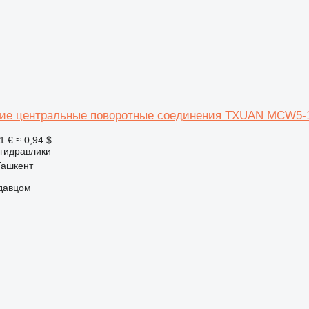
ие центральные поворотные соединения TXUAN MCW5-1
1 €
≈ 0,94 $
 гидравлики
Ташкент
одавцом