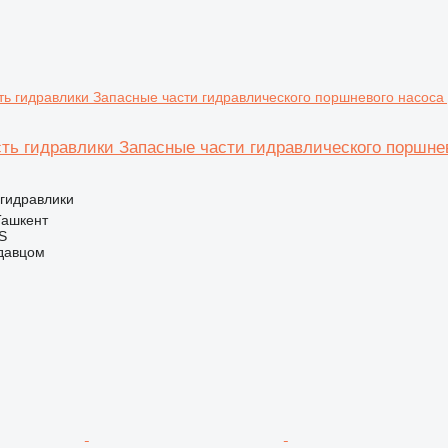
сть гидравлики Запасные части гидравлического поршнев
 гидравлики
Ташкент
S
одавцом