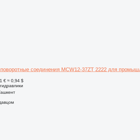
поворотные соединения MCW12-37ZT 2222 для промышл
1 €
≈ 0,94 $
 гидравлики
Ташкент
одавцом