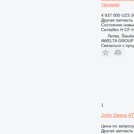
техники
4 937 000 UZS
3
Другая запчасть
Состояние
новы
Centaflex H CF-H-
Литва, Šiaulia
AWELTA GROUP
Связаться с пр
1
John Deere AT
Цена по запросу
Другая запчасть