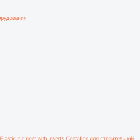
орудования
 Elastic element with inserts Centaflex для строительной