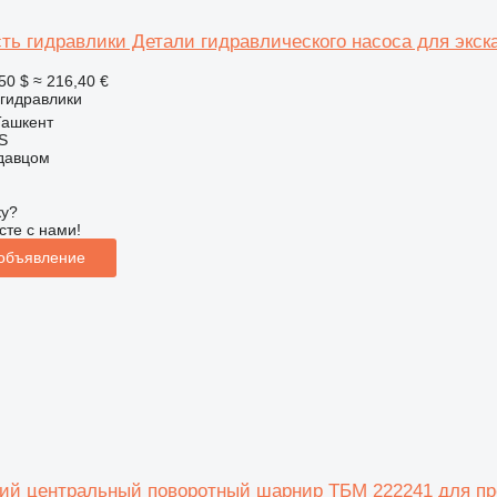
сть гидравлики Детали гидравлического насоса для экс
50 $
≈ 216,40 €
 гидравлики
Ташкент
S
одавцом
ку?
сте с нами!
 объявление
ий центральный поворотный шарнир ТБМ 222241 для п