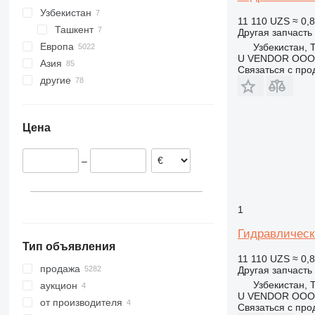
Узбекистан
313
11 110 UZS
≈ 0,
Ташкент
314
Другая запчасть
Европа
Узбекистан, 
315
U VENDOR OOO
Азия
Польша
316
Связаться с пр
другие
Нидерланды
Турция
318
Германия
Оман
Украина
319
Литва
Китай
Южно-Африканская
320
Республика
Цена
Румыния
Кыргызстан
322
Дания
Япония
323
–
Испания
Арабские Эмираты
324
Италия
Казахстан
325
показать все
329
1
330
Гидравлическ
336
Тип объявления
340
11 110 UZS
≈ 0,
345
продажа
Другая запчасть
349
Узбекистан, 
аукцион
U VENDOR OOO
365
от производителя
Связаться с пр