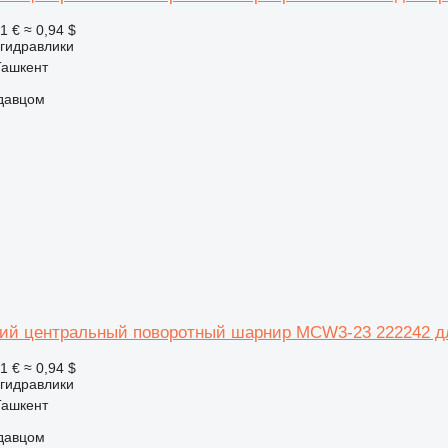
81 €
≈ 0,94 $
 гидравлики
Ташкент
одавцом
ий центральный поворотный шарнир MCW3-23 222242 дл
81 €
≈ 0,94 $
 гидравлики
Ташкент
одавцом