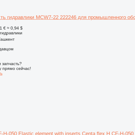
сть гидравлики MCW7-22 222246 для промышленного об
1 €
≈ 0,94 $
 гидравлики
Ташкент
одавцом
 запчасть?
у прямо сейчас!
ть
-H-050 Elastic element with inserts Centa flex H CF-H-050