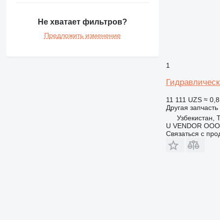
GP
IT
Не хватает фильтров?
M-series
Предложить изменение
1
Гидравлическ
11 111 UZS
≈ 0,8
Другая запчасть
Узбекистан, 
U VENDOR OOO
Связаться с пр