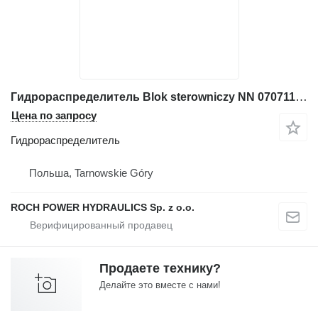
Гидрораспределитель Blok sterowniczy NN 0707112+ cewki 769488 769409+ для бульдозера Komatsu D51 PX22
Цена по запросу
Гидрораспределитель
Польша, Tarnowskie Góry
ROCH POWER HYDRAULICS Sp. z o.o.
Продаете технику?
Делайте это вместе с нами!