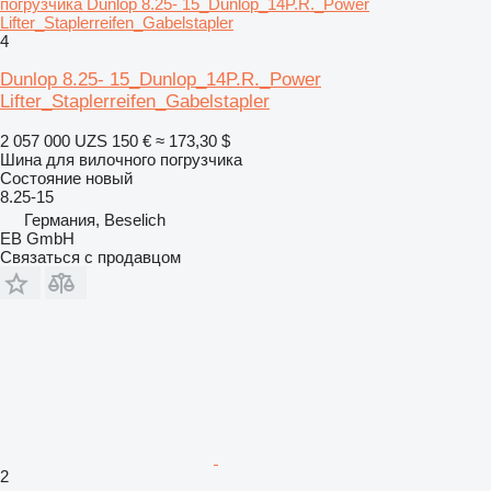
погрузчика Dunlop 8.25- 15_Dunlop_14P.R._Power
Lifter_Staplerreifen_Gabelstapler
4
Dunlop 8.25- 15_Dunlop_14P.R._Power
Lifter_Staplerreifen_Gabelstapler
2 057 000 UZS
150 €
≈ 173,30 $
Шина для вилочного погрузчика
Состояние
новый
8.25-15
Германия, Beselich
EB GmbH
Связаться с продавцом
2