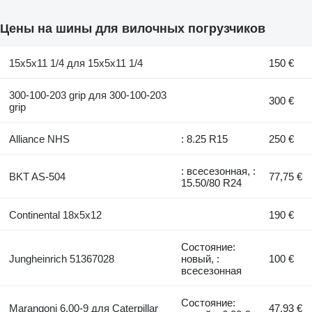
Цены на шины для вилочных погрузчиков
15x5x11 1/4 для 15x5x11 1/4
150 €
300-100-203 grip для 300-100-203
300 €
grip
Alliance NHS
: 8.25 R15
250 €
: всесезонная, :
BKT AS-504
77,75 €
15.50/80 R24
Continental 18x5x12
190 €
Состояние:
Jungheinrich 51367028
новый, :
100 €
всесезонная
Состояние:
Marangoni 6.00-9 для Caterpillar
47,93 €