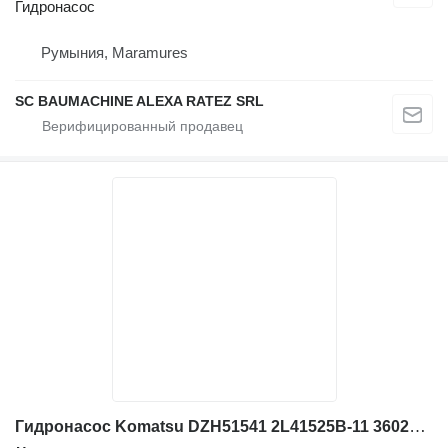
Гидронасос
Румыния, Maramures
SC BAUMACHINE ALEXA RATEZ SRL
Гидронасос Komatsu DZH51541 2L41525B-11 3602T 708-2l-41 для экскаватора