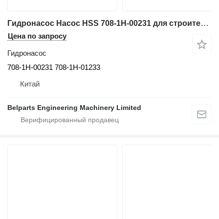
Гидронасос Насос HSS 708-1H-00231 для строительной техники Komatsu D85EX-15 D85PX-15 D85EX-15EO D85PX-15EO bulldozer
Цена по запросу
Гидронасос
708-1H-00231 708-1H-01233
Китай
Belparts Engineering Machinery Limited