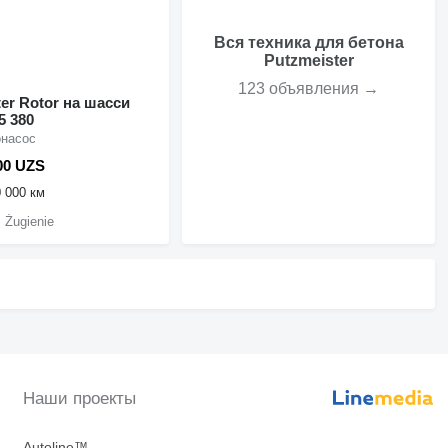
Вся техника для бетона
Putzmeister
123 объявления →
otor на шасси
5 380
онасос
00 UZS
 000 км
 Żugienie
Наши проекты
Autoline™