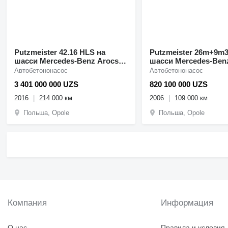
Putzmeister 42.16 HLS на
Putzmeister 26m+9m3 н
шасси Mercedes-Benz Arocs
шасси Mercedes-Benz
4143 putzmeister 42m, 160m3/h
4141 putzmeister 26m
Автобетононасос
Автобетононасос
2017year, top condition
9m3 only 108 000km
3 401 000 000 UZS
820 100 000 UZS
2016
214 000 км
2006
109 000 км
Польша, Opole
Польша, Opole
Компания
Информация
О нас
Правила и условия