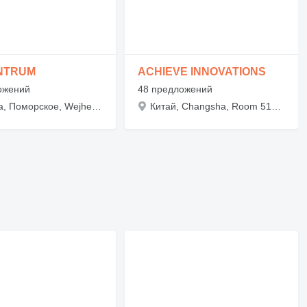
NTRUM
ACHIEVE INNOVATIONS
ожений
48 предложений
Польша, Поморское, Wejherowo, Budowlanych 8
Китай, Changsha, Room 513, Block 4, Shangming Commercial Center, No. 28, Fuyuan Rd(M), Kaifu District