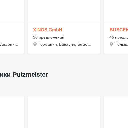
XINOS GmbH
BUSCE
90 предложений
46 предл
Германия, Нижняя Саксония, Ostercappeln, Dreskenkamp 14
Германия, Бавария, Sulzemoos, Oscar-von-Miller-Ring 5
ки Putzmeister