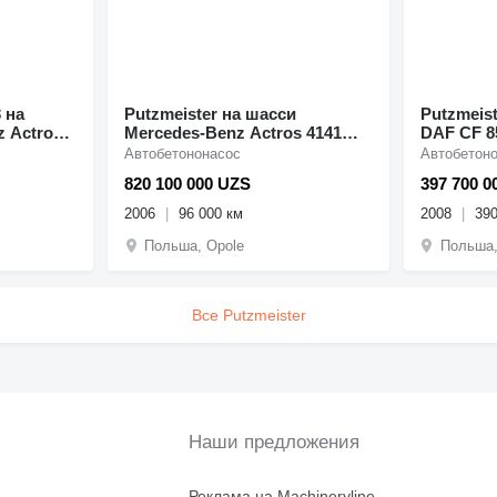
а
Putzmeister на шасси
Putzmeister R
 Actros
Mercedes-Benz Actros 4141
DAF CF 8
 pumi,
8x4 Putzmeister 26m+9m3,
Автобетононасос
Автобетон
2006year, pump, mixer-pump
820 100 000 UZS
397 700 0
2006
96 000 км
2008
390
Польша, Opole
Польша,
Все Putzmeister
Наши предложения
Реклама на Machineryline