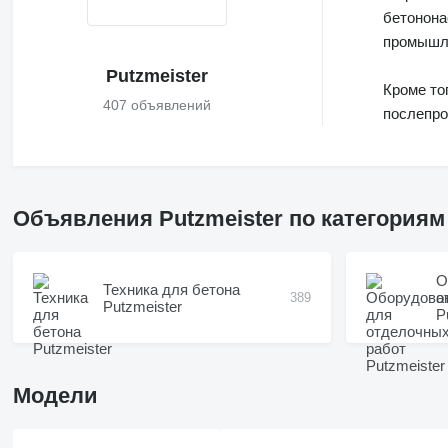
бетонона
промышле
Putzmeister
Кроме то
407 объявлений
послепро
Объявления Putzmeister по категориям
О
Техника для бетона
о
389
Putzmeister
P
Модели