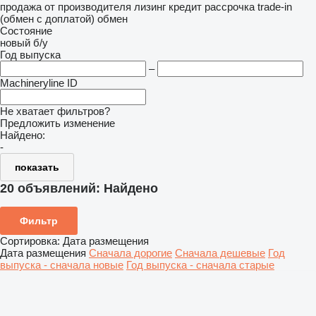
продажа
от производителя
лизинг
кредит
рассрочка
trade-in
(обмен с доплатой)
обмен
Состояние
новый
б/у
Год выпуска
–
Machineryline ID
Не хватает фильтров?
Предложить изменение
Найдено:
-
показать
20 объявлений:
Найдено
Фильтр
Сортировка
:
Дата размещения
Дата размещения
Сначала дорогие
Сначала дешевые
Год
выпуска - сначала новые
Год выпуска - сначала старые