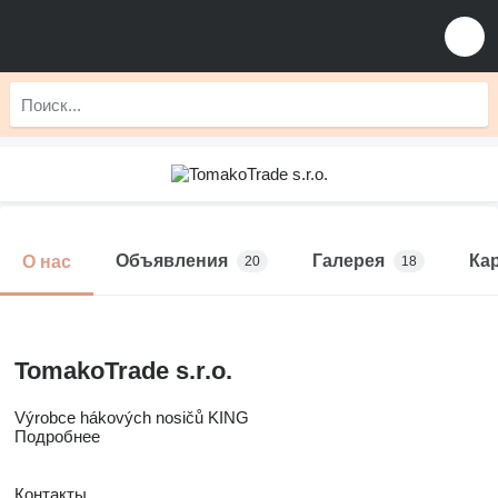
Объявления
Галерея
Ка
О нас
20
18
TomakoTrade s.r.o.
Výrobce hákových nosičů KING
Подробнее
Контакты