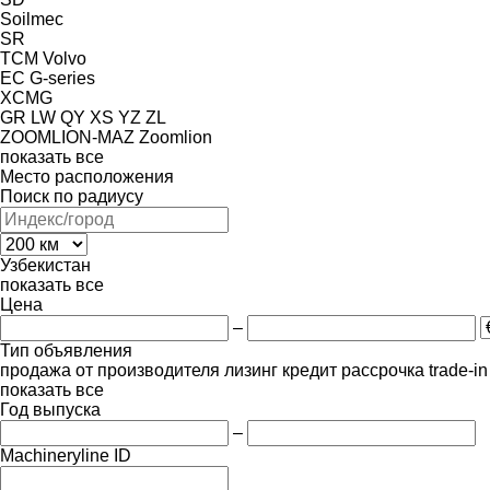
Soilmec
SR
TCM
Volvo
EC
G-series
XCMG
GR
LW
QY
XS
YZ
ZL
ZOOMLION-MAZ
Zoomlion
показать все
Место расположения
Поиск по радиусу
Узбекистан
показать все
Цена
–
Тип объявления
продажа
от производителя
лизинг
кредит
рассрочка
trade-i
показать все
Год выпуска
–
Machineryline ID