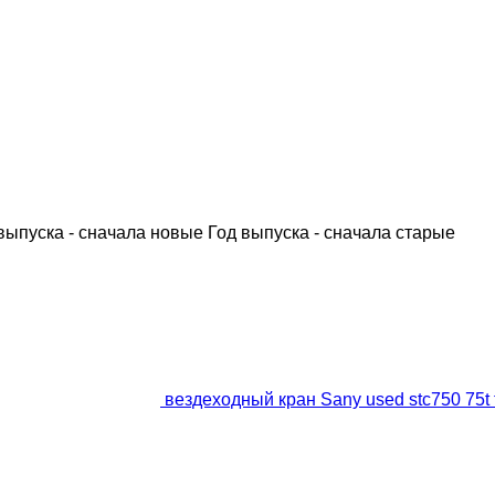
выпуска - сначала новые
Год выпуска - сначала старые
вездеходный кран Sany used stc750 75t t