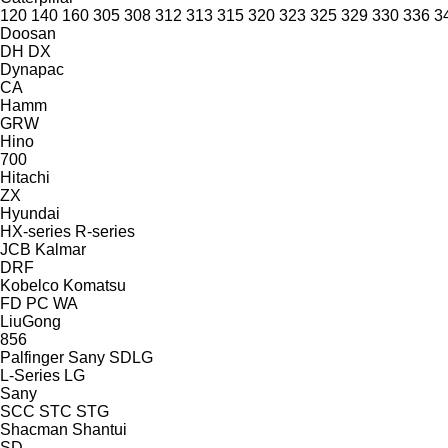
120
140
160
305
308
312
313
315
320
323
325
329
330
336
3
Doosan
DH
DX
Dynapac
CA
Hamm
GRW
Hino
700
Hitachi
ZX
Hyundai
HX-series
R-series
JCB
Kalmar
DRF
Kobelco
Komatsu
FD
PC
WA
LiuGong
856
Palfinger Sany
SDLG
L-Series
LG
Sany
SCC
STC
STG
Shacman
Shantui
SD