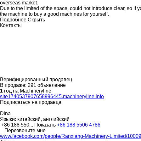
overseas market.
Due to the limited of the space, could not introduce clear, s
the machine to buy a good machines for yourself.
Подробнее
Скрыть
Контакты
Верифицированный продавец
В продаже:
291 объявление
1
год на Machineryline
site1740537907658996445.machineryline.info
Подписаться на продавца
Dina
Языки:
китайский, английский
+86 188 550...
Показать
+86 188 5506 4786
Перезвоните мне
www.facebook.com/people/Ranxiang-Machinery-Limited/1000