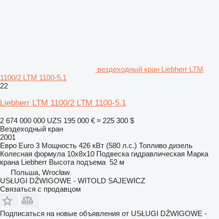
вездеходный кран Liebherr LTM
1100/2 LTM 1100-5.1
22
Liebherr LTM 1100/2 LTM 1100-5.1
2 674 000 000 UZS
195 000 €
≈ 225 300 $
Вездеходный кран
2001
Евро
Euro 3
Мощность
426 кВт (580 л.с.)
Топливо
дизель
Колесная формула
10x8x10
Подвеска
гидравлическая
Марка
крана
Liebherr
Высота подъема
52 м
Польша, Wrocław
USŁUGI DŹWIGOWE - WITOLD SAJEWICZ
Связаться с продавцом
Подписаться на новые объявления от USŁUGI DŹWIGOWE -