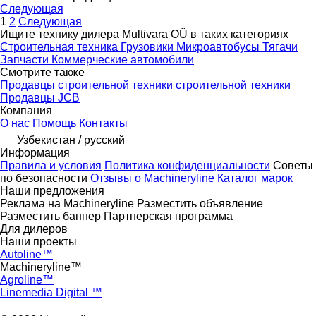
Следующая
1
2
Следующая
Ищите технику дилера Multivara OÜ в таких категориях
Строительная техника
Грузовики
Микроавтобусы
Тягачи
Запчасти
Коммерческие автомобили
Смотрите также
Продавцы строительной техники строительной техники
Продавцы JCB
Компания
О нас
Помощь
Контакты
Узбекистан / русский
Информация
Правила и условия
Политика конфиденциальности
Советы
по безопасности
Отзывы о Machineryline
Каталог марок
Наши предложения
Реклама на Machineryline
Разместить объявление
Разместить баннер
Партнерская программа
Для дилеров
Наши проекты
Autoline™
Machineryline™
Agroline™
Linemedia Digital ™