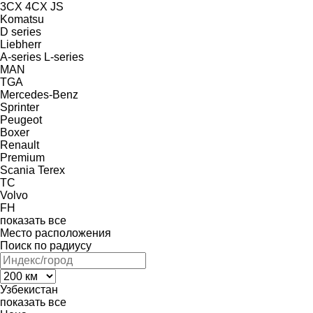
3CX
4CX
JS
Komatsu
D series
Liebherr
A-series
L-series
MAN
TGA
Mercedes-Benz
Sprinter
Peugeot
Boxer
Renault
Premium
Scania
Terex
TC
Volvo
FH
показать все
Место расположения
Поиск по радиусу
Узбекистан
показать все