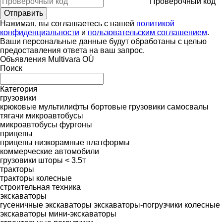
Проверочный код
Нажимая, вы соглашаетесь с нашей
политикой
конфиденциальности
и
пользовательским соглашением
.
Ваши персональные данные будут обработаны с целью
предоставления ответа на ваш запрос.
Объявления Multivara OÜ
Поиск
Категория
грузовики
крюковые мультилифты
бортовые грузовики
самосвалы
тягачи
микроавтобусы
микроавтобусы фургоны
прицепы
прицепы низкорамные платформы
коммерческие автомобили
грузовики шторы < 3.5т
тракторы
тракторы колесные
строительная техника
экскаваторы
гусеничные экскаваторы
экскаваторы-погрузчики
колесные
экскаваторы
мини-экскаваторы