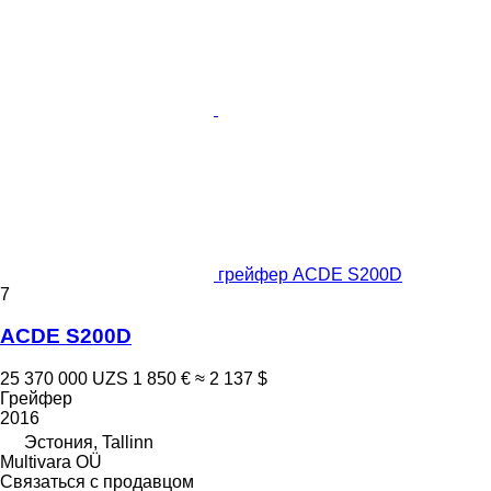
грейфер ACDE S200D
7
ACDE S200D
25 370 000 UZS
1 850 €
≈ 2 137 $
Грейфер
2016
Эстония, Tallinn
Multivara OÜ
Связаться с продавцом