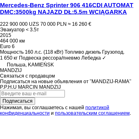
Mercedes-Benz Sprinter 906 416CDI AUTOMAT
DMC:3500kg NAJAZD DŁ:5.5m WCIĄGARKA
222 900 000 UZS
70 000 PLN
≈ 16 260 €
Эвакуатор < 3.5т
2015
464 000 км
Euro 6
Мощность
160 л.с. (118 кВт)
Топливо
дизель
Грузопод.
1 650 кг
Подвеска
рессора/пневмо
Лебедка
✓
Польша, KAMIEŃSK
MANDZIJ
Связаться с продавцом
Подписаться на новые объявления от ''MANDZIJ-RAMA''
P.P.H.U MARCIN MANDZIJ
Подписаться
Нажимая, вы соглашаетесь с нашей
политикой
конфиденциальности
и
пользовательским соглашением
.