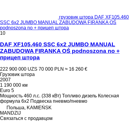
грузовик штора DAF XF105.460
SSC 6x2 JUMBO MANUAL ZABUDOWA FIRANKA OŚ
podnoszona no + прицеп штора
10
DAF XF105.460 SSC 6x2 JUMBO MANUAL
ZABUDOWA FIRANKA OŚ podnoszona no +
прицеп штора
222 900 000 UZS
70 000 PLN
≈ 16 260 €
Грузовик штора
2007
1 190 000 км
Euro 5
Мощность
460 л.с. (338 кВт)
Топливо
дизель
Колесная
формула
6x2
Подвеска
пневмо/пневмо
Польша, KAMIEŃSK
MANDZIJ
Связаться с продавцом