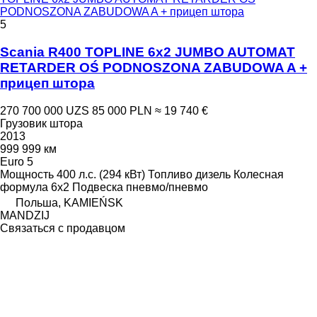
PODNOSZONA ZABUDOWA A + прицеп штора
5
Scania R400 TOPLINE 6x2 JUMBO AUTOMAT
RETARDER OŚ PODNOSZONA ZABUDOWA A +
прицеп штора
270 700 000 UZS
85 000 PLN
≈ 19 740 €
Грузовик штора
2013
999 999 км
Euro 5
Мощность
400 л.с. (294 кВт)
Топливо
дизель
Колесная
формула
6x2
Подвеска
пневмо/пневмо
Польша, KAMIEŃSK
MANDZIJ
Связаться с продавцом