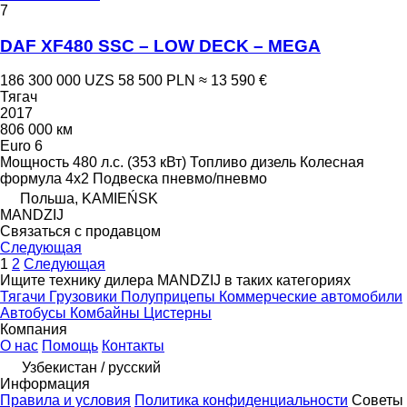
7
DAF XF480 SSC – LOW DECK – MEGA
186 300 000 UZS
58 500 PLN
≈ 13 590 €
Тягач
2017
806 000 км
Euro 6
Мощность
480 л.с. (353 кВт)
Топливо
дизель
Колесная
формула
4x2
Подвеска
пневмо/пневмо
Польша, KAMIEŃSK
MANDZIJ
Связаться с продавцом
Следующая
1
2
Следующая
Ищите технику дилера MANDZIJ в таких категориях
Тягачи
Грузовики
Полуприцепы
Коммерческие автомобили
Автобусы
Комбайны
Цистерны
Компания
О нас
Помощь
Контакты
Узбекистан / русский
Информация
Правила и условия
Политика конфиденциальности
Советы