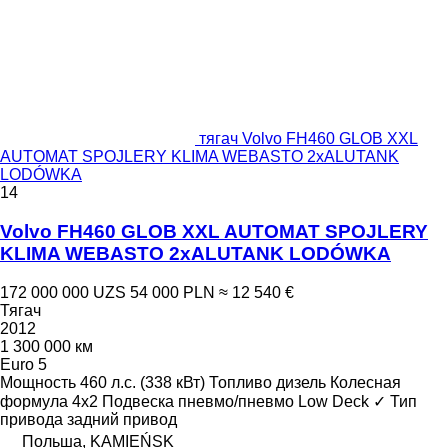
тягач Volvo FH460 GLOB XXL
AUTOMAT SPOJLERY KLIMA WEBASTO 2xALUTANK
LODÓWKA
14
Volvo FH460 GLOB XXL AUTOMAT SPOJLERY
KLIMA WEBASTO 2xALUTANK LODÓWKA
172 000 000 UZS
54 000 PLN
≈ 12 540 €
Тягач
2012
1 300 000 км
Euro 5
Мощность
460 л.с. (338 кВт)
Топливо
дизель
Колесная
формула
4x2
Подвеска
пневмо/пневмо
Low Deck
✓
Тип
привода
задний привод
Польша, KAMIEŃSK