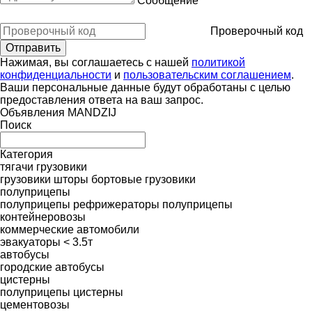
Сообщение
Проверочный код
Нажимая, вы соглашаетесь с нашей
политикой
конфиденциальности
и
пользовательским соглашением
.
Ваши персональные данные будут обработаны с целью
предоставления ответа на ваш запрос.
Объявления MANDZIJ
Поиск
Категория
тягачи
грузовики
грузовики шторы
бортовые грузовики
полуприцепы
полуприцепы рефрижераторы
полуприцепы
контейнеровозы
коммерческие автомобили
эвакуаторы < 3.5т
автобусы
городские автобусы
цистерны
полуприцепы цистерны
цементовозы