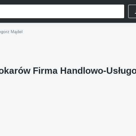
egorz Mądel
tokarów Firma Handlowo-Usług