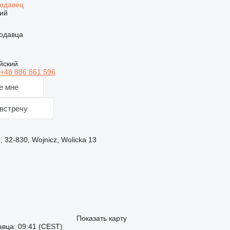
родавец
ий
одавца
йский
+48 886 861 596
е мне
встречу
32-830, Wojnicz, Wolicka 13
Показать карту
вца: 09:41 (CEST)