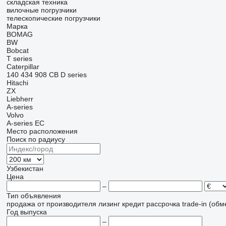
складская техника
вилочные погрузчики
телескопические погрузчики
Марка
BOMAG
BW
Bobcat
T series
Caterpillar
140
434
908
CB
D series
Hitachi
ZX
Liebherr
A-series
Volvo
A-series
EC
Место расположения
Поиск по радиусу
Узбекистан
Цена
–
Тип объявления
продажа
от производителя
лизинг
кредит
рассрочка
trade-in (об
Год выпуска
–