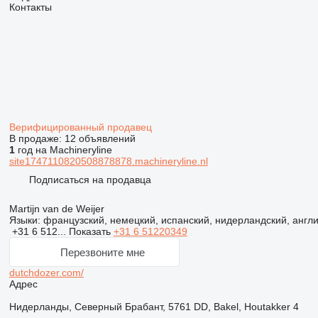
Контакты
Верифицированный продавец
В продаже:
12 объявлений
1
год на Machineryline
site1747110820508878878.machineryline.nl
Подписаться на продавца
Martijn van de Weijer
Языки:
французский, немецкий, испанский, нидерландский, англ
+31 6 512...
Показать
+31 6 51220349
Перезвоните мне
dutchdozer.com/
Адрес
Нидерланды, Северный Брабант, 5761 DD, Bakel, Houtakker 4