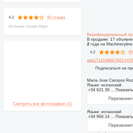
83 отзыва
4.2
Источник: Google Maps
Верифицированный п
В продаже:
17 объявле
2
года на Machineryline
83
4.2
site17115486576617478
Подписаться на пр
Maria Jose Campos Rod
Языки:
испанский
+34 621 30 ...
Показат
Перезвонит
Смотреть все фотографии (1)
Языки:
испанский
+34 956 14 ...
Показат
Перезвонит