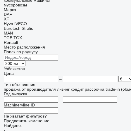
коммунальные машины
мусоровозы
Марка
DAF
XF
Hyva
IVECO
Eurotech
Stralis
MAN
TGE
TGX
Renault
Место расположения
Поиск по радиусу
Узбекистан
Цена
–
Тип объявления
продажа
от производителя
лизинг
кредит
рассрочка
trade-in (об
Год выпуска
–
Machineryline ID
Не хватает фильтров?
Предложить изменение
Найдено:
-