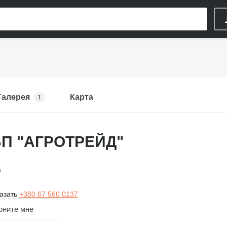
Галерея
Карта
1
ВП "АГРОТРЕЙД"
а
азать
+380 67 560 0137
оните мне