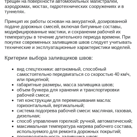
трещин на поверхности автомобильных магистралей,
аэродромах, мостах, гидротехнических сооружениях и в
туннелях.
Принцип их работы основан на аккуратной, дозированной
подаче дорожных смесей, включая битумные составы,
модифицированные мастики, и сохранении рабочей их
температуры в течение длительного периода времени. При
покупке современных заливщиков швов следует учитывать
технические и эксплуатационные характеристики моделей.
Критерии выбора заливщиков швов:
вид спецтехники: автономный, способный
самостоятельно передвигаться со скоростью 40 км/ч,
или прицепной;
габаритные размеры, масса заливщика швов;
объем бункера для хранения и транспортировки
рабочей смеси;
тип конструкции для перемешивания масла:
горизонтальный, вертикальный;
система подогрева рабочей смеси: масляная, газовая,
дизельная;
способ управления горелкой: ручной, автоматический;
максимальная температура нагрева рабочего состава,
используемого для ремонта дорожных покрытий;
производительность заливщика швов;