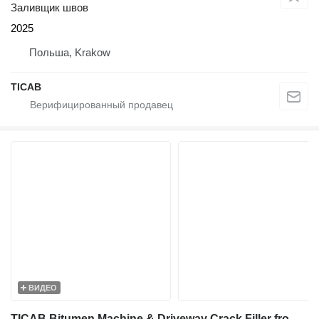
Заливщик швов
2025
Польша, Krakow
TICAB
ВИДЕО
TICAB Bitumen Machine & Driveway Crack Filler from Manufacturer