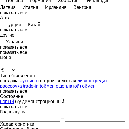
Польша
Германия
Хорватия
Финляндия
Латвия
Италия
Ирландия
Венгрия
показать все
Азия
Турция
Китай
показать все
другие
Украина
показать все
показать все
Цена
–
Тип объявления
продажа
аукцион
от производителя
лизинг
кредит
рассрочка
trade-in (обмен с доплатой)
обмен
показать все
Состояние
новый
б/у
демонстрационный
показать все
Год выпуска
–
Характеристики