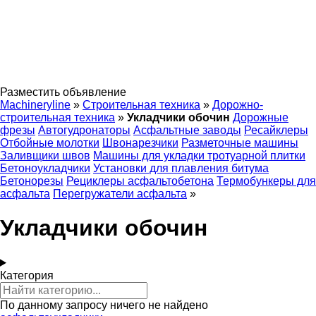
Разместить объявление
Machineryline
»
Строительная техника
»
Дорожно-
строительная техника
»
Укладчики обочин
Дорожные
фрезы
Автогудронаторы
Асфальтные заводы
Ресайклеры
Отбойные молотки
Швонарезчики
Разметочные машины
Заливщики швов
Машины для укладки тротуарной плитки
Бетоноукладчики
Установки для плавления битума
Бетонорезы
Рециклеры асфальтобетона
Термобункеры для
асфальта
Перегружатели асфальта
»
Укладчики обочин
Категория
По данному запросу ничего не найдено