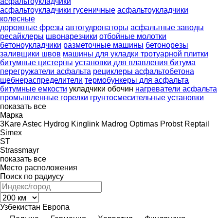
асфальтоукладчики
асфальтоукладчики гусеничные
асфальтоукладчики
колесные
дорожные фрезы
автогудронаторы
асфальтные заводы
ресайклеры
швонарезчики
отбойные молотки
бетоноукладчики
разметочные машины
бетонорезы
заливщики швов
машины для укладки тротуарной плитки
битумные цистерны
установки для плавления битума
перегружатели асфальта
рециклеры асфальтобетона
щебнераспределители
термобункеры для асфальта
битумные емкости
укладчики обочин
нагреватели асфальта
промышленные горелки
грунтосмесительные установки
показать все
Марка
3Kare
Astec
Hydrog
Kinglink
Madrog
Optimas
Probst
Reptail
Simex
ST
Strassmayr
показать все
Место расположения
Поиск по радиусу
Узбекистан
Европа