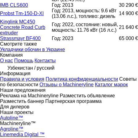
IMB CLS600
Год: 2013
30 290 €
Год: 2013, мощность: 9.6 кВт
Probst Tm-150-D-Xl
14 900 €
(13.06 л.с.), топливо: дизель
Kinglink MC450
Год: 2022, состояние: новый,
Concrete Road Curb
21 640 €
мощность: 11.76 кВт (16 л.с.)
extruder
Strassmayr BF400
Год: 2023
65 000 €
Смотрите также
Укладчики обочин в Украине
Компания
О нас
Помощь
Контакты
Узбекистан / русский
Информация
Правила и условия
Политика конфиденциальности
Советы
по безопасности
Отзывы о Machineryline
Каталог марок
Наши предложения
Реклама на Machineryline
Разместить объявление
Разместить баннер
Партнерская программа
Для дилеров
Наши проекты
Autoline™
Machineryline™
Agroline™
Linemedia Digital ™