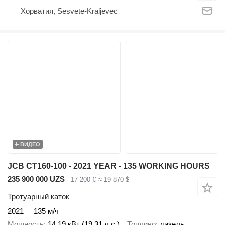
Хорватия, Sesvete-Kraljevec
ВИДЕО
JCB CT160-100 - 2021 YEAR - 135 WORKING HOURS
235 900 000 UZS
17 200 €
≈ 19 870 $
Тротуарный каток
2021
135 м/ч
Мощность
14.19 кВт (19.31 л.с.)
Топливо
дизель