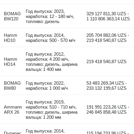
Год выпуска: 2023,
BOMAG
329 127 811,30 UZS -
наработка: 12 - 180 м/ч,
BW120
1 110 806 363,14 UZS
топливо: дизель
Hamm
Год выпуска: 2014,
205 704 882,06 UZS -
HD10
наработка: 500 - 570 м/ч
219 418 540,87 UZS
Год выпуска: 2012,
Hamm
наработка: 4 200 м/ч,
219 418 540,87 UZS
HD14
топливо: дизель, ширина
вальца: 1 400 мм
BOMAG
Год выпуска: 2022,
53 483 269,34 UZS -
BW80
наработка: 1 000 м/ч
233 132 199,67 UZS
Год выпуска: 2019,
Ammann
наработка: 510 - 710 м/ч,
191 991 223,26 UZS -
ARX 26
топливо: дизель, ширина
246 845 858,48 UZS
вальца: 1 200 мм
Год выпуска: 2014,
Dynapac
115 194 733,96 UZS -