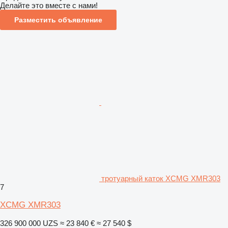
Делайте это вместе с нами!
Разместить объявление
тротуарный каток XCMG XMR303
7
XCMG XMR303
326 900 000 UZS
≈ 23 840 €
≈ 27 540 $