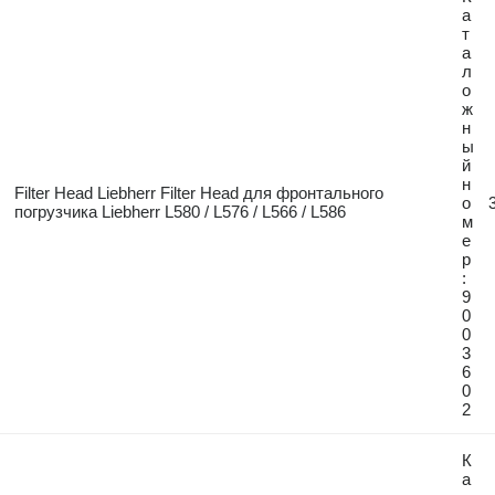
а
т
а
л
о
ж
н
ы
й
н
Filter Head Liebherr Filter Head для фронтального
о
погрузчика Liebherr L580 / L576 / L566 / L586
м
е
р
:
9
0
0
3
6
0
2
К
а