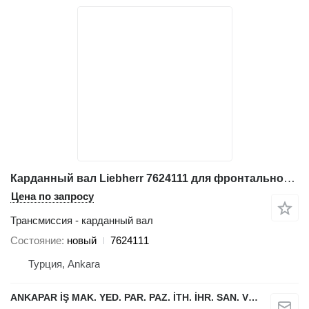
Карданный вал Liebherr 7624111 для фронтального погрузчика Liebherr L538,L542,L544,L554,L550,L556,L566,L576L580
Цена по запросу
Трансмиссия - карданный вал
Состояние
новый
7624111
Турция, Ankara
ANKAPAR İŞ MAK. YED. PAR. PAZ. İTH. İHR. SAN. VE TİC. LTD. ŞTİ.