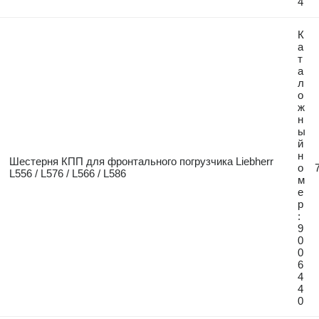
4
К
а
т
а
л
о
ж
н
ы
й
н
Шестерня КПП для фронтального погрузчика Liebherr
о
L556 / L576 / L566 / L586
м
е
р
:
9
0
0
6
4
4
0