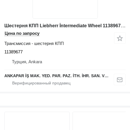
Шестерня КПП Liebherr İntermediate Wheel 11389677 для фронтального погрузчика Liebherr L544,L554,L550,L556,L566,L576L580
Цена по запросу
Трансмиссия - шестерня КПП
11389677
Турция, Ankara
ANKAPAR İŞ MAK. YED. PAR. PAZ. İTH. İHR. SAN. VE TİC. LTD. ŞTİ.