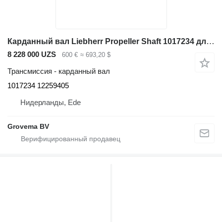
Карданный вал Liebherr Propeller Shaft 1017234 для фронтального погрузчика Liebherr L580 / L556 / L576 / L566
8 228 000 UZS
600 €
≈ 693,20 $
Трансмиссия - карданный вал
1017234 12259405
Нидерланды, Ede
Grovema BV