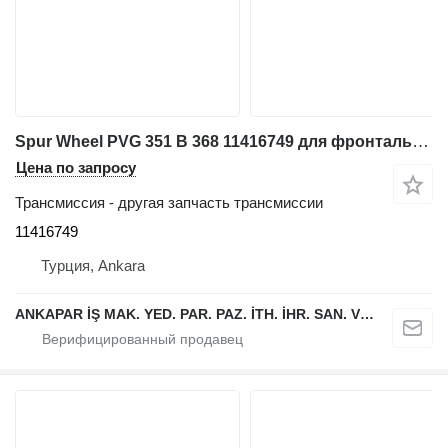
Spur Wheel PVG 351 B 368 11416749 для фронтального погрузчика Liebherr L544,L554,L550,L556,L566,L576,L580
Цена по запросу
Трансмиссия - другая запчасть трансмиссии
11416749
Турция, Ankara
ANKAPAR İŞ MAK. YED. PAR. PAZ. İTH. İHR. SAN. VE TİC. LTD. ŞTİ.