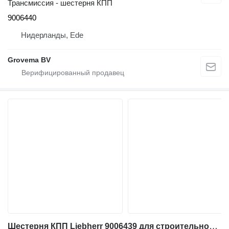
Трансмиссия - шестерня КПП
9006440
Нидерланды, Ede
Grovema BV
Шестерня КПП Liebherr 9006439 для строительной техники Liebherr L556 / L576 / L566 / L586