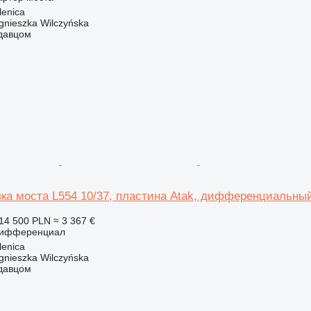
enica
gnieszka Wilczyńska
одавцом
вка моста L554 10/37, пластина Atak, дифференциальны
14 500 PLN
≈ 3 367 €
дифференциал
enica
gnieszka Wilczyńska
одавцом