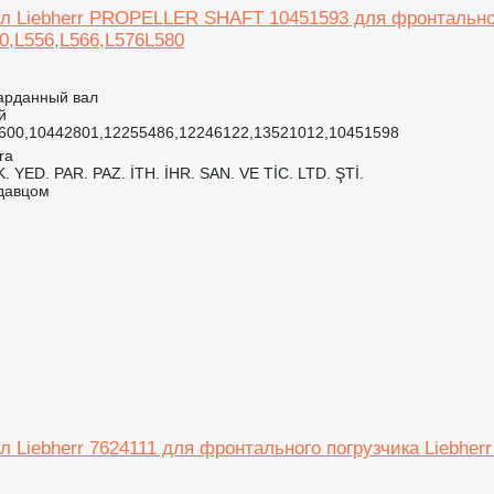
л Liebherr PROPELLER SHAFT 10451593 для фронтального
0,L556,L566,L576L580
карданный вал
й
600,10442801,12255486,12246122,13521012,10451598
ra
 YED. PAR. PAZ. İTH. İHR. SAN. VE TİC. LTD. ŞTİ.
одавцом
 Liebherr 7624111 для фронтального погрузчика Liebherr