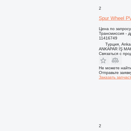
F-series
2
GC
Spur Wheel PV
IT
M-series
Цена по запросу
Трансмиссия - д
MH
11416749
TH
Турция, Anka
ANKAPAR İŞ MAK.
Связаться с пр
Не можете найти
Отправьте заявк
Заказать запчас
2