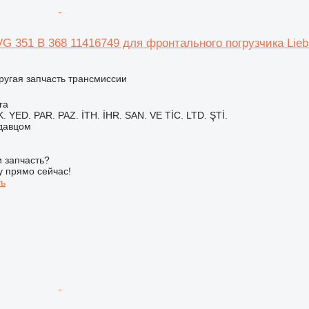
G 351 B 368 11416749 для фронтального погрузчика Liebh
ругая запчасть трансмиссии
ra
 YED. PAR. PAZ. İTH. İHR. SAN. VE TİC. LTD. ŞTİ.
одавцом
 запчасть?
у прямо сейчас!
ть