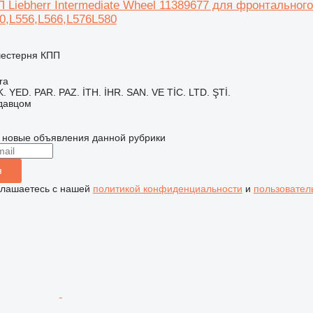
Liebherr İntermediate Wheel 11389677 для фронтального 
0,L556,L566,L576L580
шестерня КПП
ra
 YED. PAR. PAZ. İTH. İHR. SAN. VE TİC. LTD. ŞTİ.
одавцом
 новые объявления данной рубрики
я
глашаетесь с нашей
политикой конфиденциальности
и
пользовател