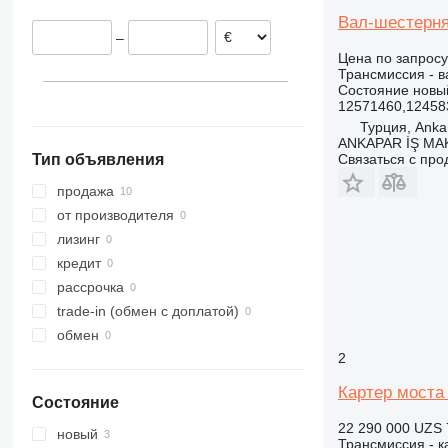
Вал-шестерня 
316
532
A922
L 551
LTM 1200
R920
–
317
535
A924
L 554
LTM 1300
R922
Цена по запросу
318
537
A932
L 556
R924
Трансмиссия - 
Состояние
новы
320
540
A934
L 564
R926
12571460,12458
321
541
A944
L 566
R932
Турция, Anka
322
550
A954
L 574
R934
ANKAPAR İŞ MAK.
Связаться с пр
Тип объявления
323
JS
L 576
R936
324
S-Series
L 580
R942
продажа
325
TM
L 586
R944
от производителя
326
R946
лизинг
329
R954
кредит
330
R956
рассрочка
336
R964
trade-in (обмен с доплатой)
340
R974
обмен
345
R984
2
349
Картер моста 
Состояние
350
22 290 000 UZS
416
новый
Трансмиссия - к