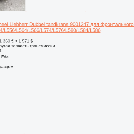
eel Liebherr Dubbel tandkrans 9001247 для фронтального 
4/L556/L564/L566/L574/L576/L580/L584/L586
1 360 €
≈ 1 571 $
ругая запчасть трансмиссии
1
 Ede
одавцом