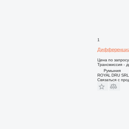
938
943
950
955
962
963
1
966
Дифференциал 
972
973
Цена по запросу
Трансмиссия - 
980
Румыния
982
ROYAL DRU SRL
Связаться с пр
988
990
992
AP
CS
DE
D series
E-series