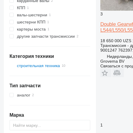
карданные валы
КПП
3
валы-шестерни
шестерни КПП
Double Gearwh
картеры моста
L544/L550/L55
другие запчасти трансмиссии
18 650 000 UZS
Трансмиссия - д
9001247 762397
Категория техники
Нидерланды,
Grovema BV
строительная техника
Связаться с пр
строительные погрузчики
фронтальные погрузчики
Тип запчасти
аналог
Марка
1