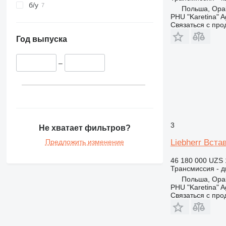
420
б/у
Польша, Opal
422
PHU "Karetina" A
Связаться с пр
424
426
Год выпуска
428
430
–
432
438
730
735
769
3
Не хватает фильтров?
777
Предложить изменение
Liebherr Вста
816
826
46 180 000 UZS
Трансмиссия - 
906
Польша, Opal
924
PHU "Karetina" A
Связаться с пр
928
930
936