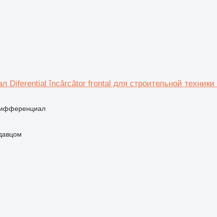
Diferential încărcător frontal для строительной техники 
дифференциал
одавцом