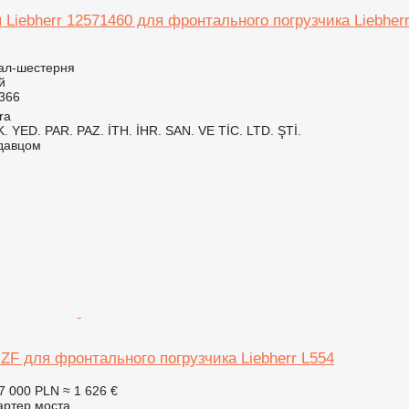
Liebherr 12571460 для фронтального погрузчика Liebherr
вал-шестерня
й
366
ra
 YED. PAR. PAZ. İTH. İHR. SAN. VE TİC. LTD. ŞTİ.
одавцом
ZF для фронтального погрузчика Liebherr L554
7 000 PLN
≈ 1 626 €
артер моста