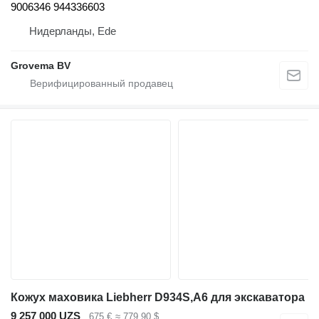
9006346 944336603
Нидерланды, Ede
Grovema BV
Кожух маховика Liebherr D934S,A6 для экскаватора
9 257 000 UZS
675 €
≈ 779,90 $