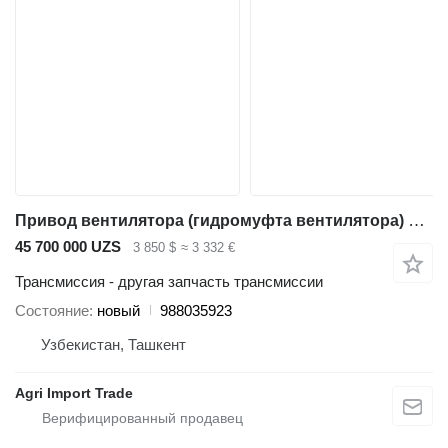
Привод вентилятора (гидромуфта вентилятора) LIEBHERR Liebherr 988035923 для автокрана Liebherr
45 700 000 UZS
3 850 $
≈ 3 332 €
Трансмиссия - другая запчасть трансмиссии
Состояние
новый
988035923
Узбекистан, Ташкент
Agri Import Trade