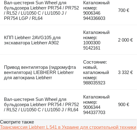
Вал-шестерня Sun Wheel для
Каталожный
бульдозера Liebherr PR754 / PR752
номер:
700 €
/ RL52 / LU1050 C / LU1050 J /
9006346
PR754 LGP / RL64
944336603
Каталожный
КПП Liebherr 2AVG105 для
номер:
2 000 €
экскаватора Liebherr A902
1000300
9142161
Состояние:
Привод вентилятора (гидромуфта
новый,
вентилятора) LIEBHERR Liebherr
каталожный
3 332 €
для автокрана Liebherr
номер:
988035923
Каталожный
Вал-шестерня Sun Wheel для
номер:
бульдозера Liebherr PR754 / PR752
900 €
9006344
/ RL52 / LU1050 C / LU1050 J / RL64
944337703
Смотрите также
Трансмиссия Liebherr L 541 в Украине для строительной техники