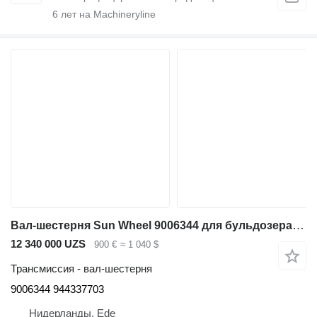
6
лет на Machineryline
Вал-шестерня Sun Wheel 9006344 для бульдозера Liebherr PR754 / PR752 / RL52 / LU1050 C / LU1050 J / RL64
12 340 000 UZS
900 €
≈ 1 040 $
Трансмиссия - вал-шестерня
9006344 944337703
Нидерланды, Ede