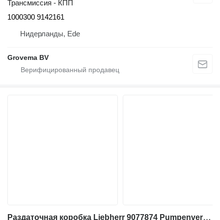
Трансмиссия - КПП
1000300 9142161
Нидерланды, Ede
Grovema BV
Раздаточная коробка Liebherr 9077874 Pumpenverteilergetriebe MKA350, PVG 351, 9077872, Liebhe 9077874, 9077872 для строительной техники Liebherr