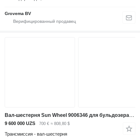
Grovema BV
Вал-шестерня Sun Wheel 9006346 для бульдозера Liebherr PR754 / PR752 / RL52 / LU1050 C / LU1050 J / PR754 LGP / RL64
9 600 000 UZS
700 €
≈ 808,80 $
Трансмиссия - вал-шестерня