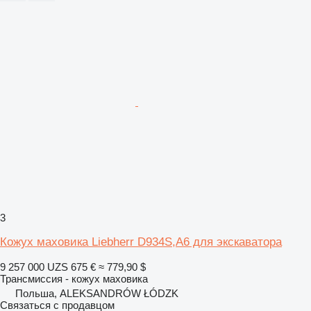
3
Кожух маховика Liebherr D934S,A6 для экскаватора
9 257 000 UZS
675 €
≈ 779,90 $
Трансмиссия - кожух маховика
Польша, ALEKSANDRÓW ŁÓDZK
Связаться с продавцом