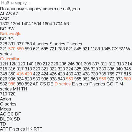
По данному запросу ничего не найдено
AL
AS
AZ
ASC
1302
1304
1404
1504
1604
1704
AR
BC
BW
Baltacıoğlu
BC
BG
328
331
337
753
A series
S series
T series
321
570
580
590
621
695
721
788
821
845
921
1188
1845
CX
SV
W-
series
Caterpillar
12H
12K
120
140
160
212
226
236
246
301
305
307
311
312
313
314
315
316
317
318
320
321
322
323
324
325
326
329
330
336
340
345
349
350
416
420
422
424
426
428
430
432
438
730
735
769
777
816
826
906
924
928
930
936
938
943
950
955
962
963
966
972
973
980
982
988
990
992
AP
CS
DE
D series
E-series
F-series
GC
IT
M-
series
MH
TH
710
720
Axion
C-series
Mega
AC
CC
DF
DL
DX
SD
TD
ATF
F-series
HK
RTF