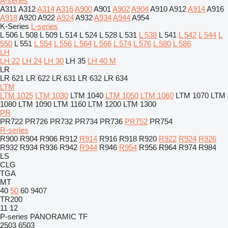
A-series
A311
A312
A314
A316
A900
A901
A902
A904
A910
A912
A914
A916
A918
A920
A922
A924
A932
A934
A944
A954
K-Series
L-series
L 506
L 508
L 509
L 514
L 524
L 528
L 531
L 538
L 541
L 542
L 544
L
550
L 551
L 554
L 556
L 564
L 566
L 574
L 576
L 580
L 586
LH
LH 22
LH 24
LH 30
LH 35
LH 40 M
LR
LR 621
LR 622
LR 631
LR 632
LR 634
LTM
LTM 1025
LTM 1030
LTM 1040
LTM 1050
LTM 1060
LTM 1070
LTM
1080
LTM 1090
LTM 1160
LTM 1200
LTM 1300
PR
PR722
PR726
PR732
PR734
PR736
PR752
PR754
R-series
R900
R904
R906
R912
R914
R916
R918
R920
R922
R924
R926
R932
R934
R936
R942
R944
R946
R954
R956
R964
R974
R984
LS
CLG
TGA
MT
40
50
60
9407
TR200
11
12
P-series
PANORAMIC
TF
2503
6503