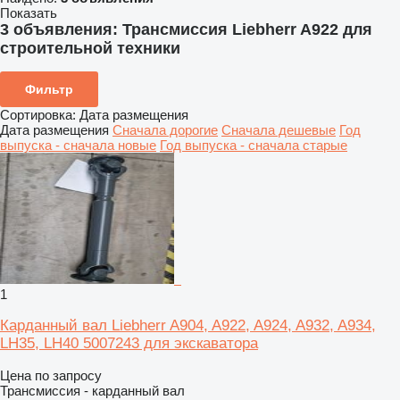
Показать
3 объявления:
Трансмиссия Liebherr A922 для
строительной техники
Фильтр
Сортировка
:
Дата размещения
Дата размещения
Сначала дорогие
Сначала дешевые
Год
выпуска - сначала новые
Год выпуска - сначала старые
1
Карданный вал Liebherr A904, A922, A924, A932, A934,
LH35, LH40 5007243 для экскаватора
Цена по запросу
Трансмиссия - карданный вал