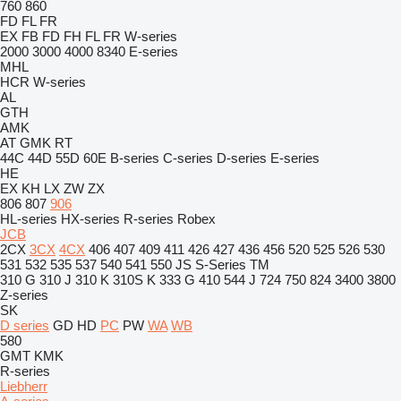
760
860
FD
FL
FR
EX
FB
FD
FH
FL
FR
W-series
2000
3000
4000
8340
E-series
MHL
HCR
W-series
AL
GTH
AMK
AT
GMK
RT
44C
44D
55D
60E
B-series
C-series
D-series
E-series
HE
EX
KH
LX
ZW
ZX
806
807
906
HL-series
HX-series
R-series
Robex
JCB
2CX
3CX
4CX
406
407
409
411
426
427
436
456
520
525
526
530
531
532
535
537
540
541
550
JS
S-Series
TM
310 G
310 J
310 K
310S K
333 G
410
544 J
724
750
824
3400
3800
Z-series
SK
D series
GD
HD
PC
PW
WA
WB
580
GMT
KMK
R-series
Liebherr