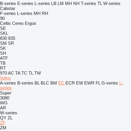
B-series
E-series
L-series
LB
LM
MH
NH
T-series
TL
W-series
Cabstar
F-series
L-series
MH
RH
90
Celtis
Ceres
Ergos
SE
SKL
830
835
SM
SR
SK
SH
ATF
TB
RT
970
AC
TA
TC
TL
TW
Volvo
A-series
B-series
BL
BLC
BM
EC
ECR
EW
EWR
FL
G-series
L-
series
Super
3080
WG
AR
W-series
QY
ZL
ZF
ZM