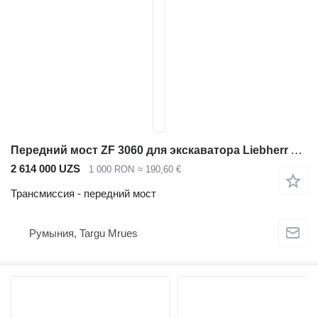
Передний мост ZF 3060 для экскаватора Liebherr A904C Litronic A900 A914 A916
2 614 000 UZS
1 000 RON
≈ 190,60 €
Трансмиссия - передний мост
Румыния, Targu Mrues