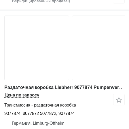
Раздаточная коробка Liebherr 9077874 Pumpenverteilergetriebe MKA350, PVG 351, 9077872, Liebhe 9077874, 9077872 для строительной техники Liebherr
Цена по запросу
Трансмиссия - раздаточная коробка
9077874, 9077872 9077872, 9077874
Германия, Limburg-Offheim