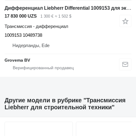
Дифференциал Liebherr Differential 1009153 для экскаватора Liebherr A314 Li/A316 Li /A900C Li /A914 Compact/A914 Li/A916 /A918/A918 Compact/A920/LH22 M
17 830 000 UZS
1 300 €
≈ 1 502 $
Трансмиссия - дифференциал
1009153 10489738
Нидерланды, Ede
Grovema BV
Другие модели в рубрике "Трансмиссия
Liebherr для строительной техники"