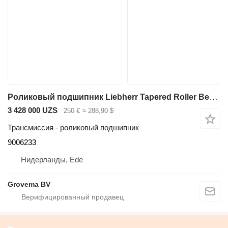
Роликовый подшипник Liebherr Tapered Roller Bearing 9006233 для экскаватора Liebherr R926 K-LC / A916 / R926 WLC / R906 WLC / R906 C / R906 LC
3 428 000 UZS
250 €
≈ 288,90 $
Трансмиссия - роликовый подшипник
9006233
Нидерланды, Ede
Grovema BV