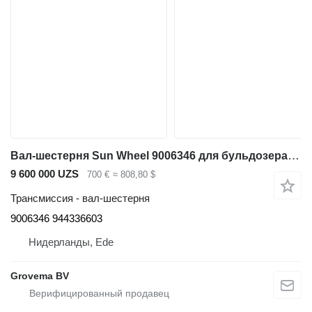
Вал-шестерня Sun Wheel 9006346 для бульдозера Liebherr PR754 / PR752 / RL52 / LU1050 C / LU1050 J / PR754 LGP / RL64
9 600 000 UZS
700 €
≈ 808,80 $
Трансмиссия - вал-шестерня
9006346 944336603
Нидерланды, Ede
Grovema BV