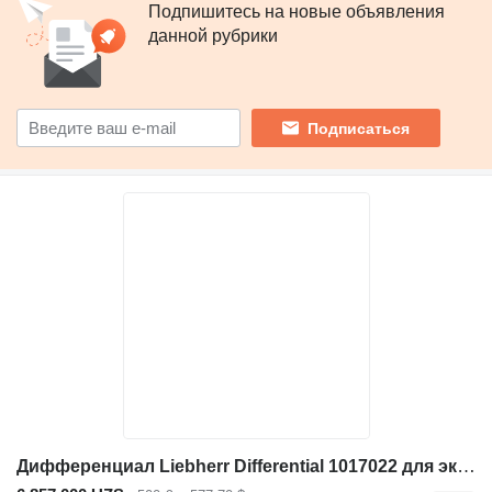
Подпишитесь на новые объявления
данной рубрики
Подписаться
Дифференциал Liebherr Differential 1017022 для экскаватора Liebherr A900C Li / A316 Li / A314 Li / A916 / A918 / A918 COMPACT / A920 / LH22 M / A914 COMPACT / A914 Li