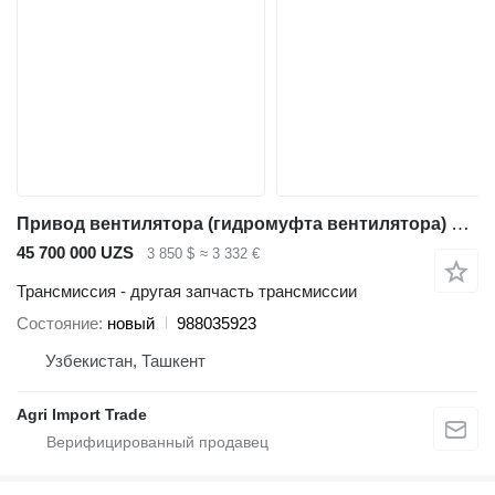
Привод вентилятора (гидромуфта вентилятора) LIEBHERR Liebherr 988035923 для автокрана Liebherr
45 700 000 UZS
3 850 $
≈ 3 332 €
Трансмиссия - другая запчасть трансмиссии
Состояние
новый
988035923
Узбекистан, Ташкент
Agri Import Trade