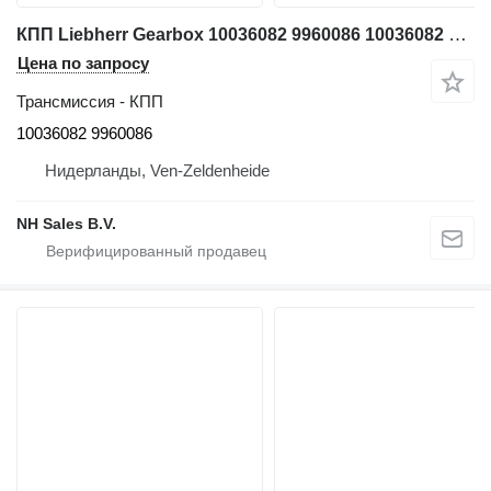
КПП Liebherr Gearbox 10036082 9960086 10036082 9960086 для экскаватора Liebherr A934C
Цена по запросу
Трансмиссия - КПП
10036082 9960086
Нидерланды, Ven-Zeldenheide
NH Sales B.V.