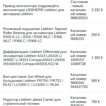
Состояние
Привод вентилятора (гидромуфта
: новый,
вентилятора) LIEBHERR Liebherr для
каталожн
3 332 €
автокрана Liebherr
ый номер:
988035923
Роликовый подшипник Liebherr Tapered
Каталожн
Roller Bearing для экскаватора Liebherr
ый номер:
250 €
R926 K-LC / A916 / R926 WLC / R906
9006233
WLC / R906 C / R906 LC
Дифференциал Liebherr Differential для
Каталожн
экскаватора Liebherr A314 Li/A316 Li
ый номер:
1 300 €
/A900C Li /A914 Compact/A914 Li/A916
1009153
/A918/A918 Compact/A920/LH22 M
10489738
Каталожн
Вал-шестерня Sun Wheel для
ый номер:
бульдозера Liebherr PR754 / PR752 /
900 €
9006344
RL52 / LU1050 C / LU1050 J / RL64
944337703
Каталожн
Редуктор Liebherr planet Carrier для
ый номер:
700 €
строительной техники
9003534