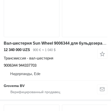
Вал-шестерня Sun Wheel 9006344 для бульдозера Liebherr PR754 / PR752 / RL52 / LU1050 C / LU1050 J / RL64
12 340 000 UZS
900 €
≈ 1 040 $
Трансмиссия - вал-шестерня
9006344 944337703
Нидерланды, Ede
Grovema BV