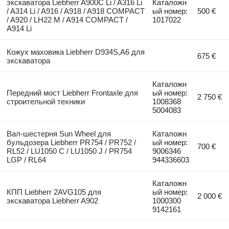
экскаватора Liebherr A900C Li / A316 Li
Каталожн
/ A314 Li / A916 / A918 / A918 COMPACT
ый номер:
500 €
/ A920 / LH22 M / A914 COMPACT /
1017022
A914 Li
Кожух маховика Liebherr D934S,A6 для
675 €
экскаватора
Каталожн
Передний мост Liebherr Frontaxle для
ый номер:
2 750 €
строительной техники
1008368
5004083
Вал-шестерня Sun Wheel для
Каталожн
бульдозера Liebherr PR754 / PR752 /
ый номер:
700 €
RL52 / LU1050 C / LU1050 J / PR754
9006346
LGP / RL64
944336603
Каталожн
КПП Liebherr 2AVG105 для
ый номер:
2 000 €
экскаватора Liebherr A902
1000300
9142161