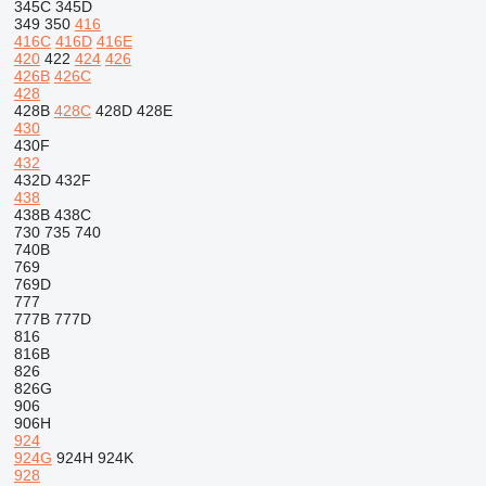
345C
345D
349
350
416
416C
416D
416E
420
422
424
426
426B
426C
428
428B
428C
428D
428E
430
430F
432
432D
432F
438
438B
438C
730
735
740
740B
769
769D
777
777B
777D
816
816B
826
826G
906
906H
924
924G
924H
924K
928