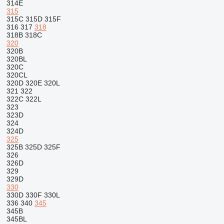
314E
315
315C
315D
315F
316
317
318
318B
318C
320
320B
320BL
320C
320CL
320D
320E
320L
321
322
322C
322L
323
323D
324
324D
325
325B
325D
325F
326
326D
329
329D
330
330D
330F
330L
336
340
345
345B
345BL