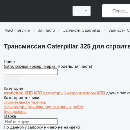
Machineryline
Запчасти
Запчасти Caterpillar
Запчасти Ca
Трансмиссия Caterpillar 325 для строи
Поиск
(каталожный номер, марка, модель, запчасть)
Категория
джойстики КПП
КПП
редукторы
синхронизаторы КПП
другие запч
Категория техники
строительная техника
экскаваторы
техника для земляных работ
бульдозеры
Марка
По данному запросу ничего не найдено