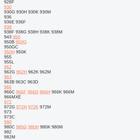
928F
930
930G
930H
930K
930M
936
936E
936F
938
938F
938G
938H
938K
938M
943
950
950B
950G
950GC
950H
950K
955
955L
962
962G
962H
962K
962M
963
963B
963C
963D
966
966C
966F
966G
966H
966K
966M
966MXE
972
972G
972H
972K
972M
973
973C
980
980C
980G
980H
980K
980M
982
982M