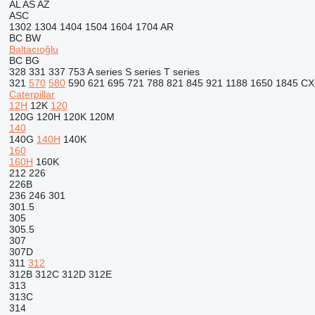
AL
AS
AZ
ASC
1302
1304
1404
1504
1604
1704
AR
BC
BW
Baltacıoğlu
BC
BG
328
331
337
753
A series
S series
T series
321
570
580
590
621
695
721
788
821
845
921
1188
1650
1845
CX
Caterpillar
12H
12K
120
120G
120H
120K
120M
140
140G
140H
140K
160
160H
160K
212
226
226B
236
246
301
301.5
305
305.5
307
307D
311
312
312B
312C
312D
312E
313
313C
314