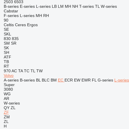
2503
6503
B-series
E-series
L-series
LB
LM
MH
NH
T-series
TL
W-series
Cabstar
F-series
L-series
MH
RH
90
Celtis
Ceres
Ergos
SE
SKL
830
835
SM
SR
SK
SH
ATF
TB
RT
970
AC
TA
TC
TL
TW
Volvo
A-series
B-series
BL
BLC
BM
EC
ECR
EW
EWR
FL
G-series
L-series
Super
3080
WG
AR
W-series
QY
ZL
ZF
ZM
ZL
H