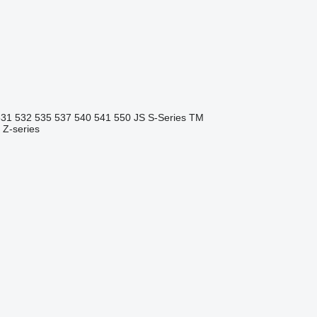
531
532
535
537
540
541
550
JS
S-Series
TM
Z-series