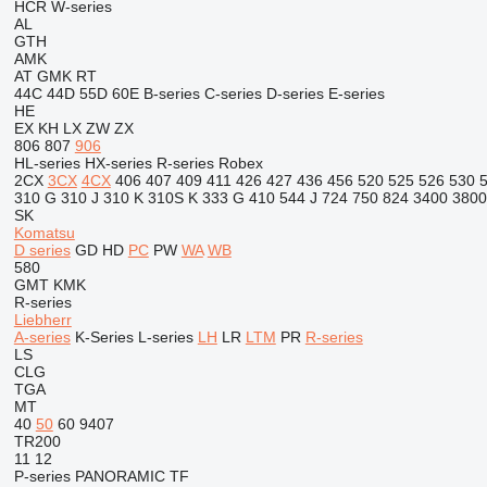
HCR
W-series
AL
GTH
AMK
AT
GMK
RT
44C
44D
55D
60E
B-series
C-series
D-series
E-series
HE
EX
KH
LX
ZW
ZX
806
807
906
HL-series
HX-series
R-series
Robex
2CX
3CX
4CX
406
407
409
411
426
427
436
456
520
525
526
530
310 G
310 J
310 K
310S K
333 G
410
544 J
724
750
824
3400
3800
SK
Komatsu
D series
GD
HD
PC
PW
WA
WB
580
GMT
KMK
R-series
Liebherr
A-series
K-Series
L-series
LH
LR
LTM
PR
R-series
LS
CLG
TGA
MT
40
50
60
9407
TR200
11
12
P-series
PANORAMIC
TF