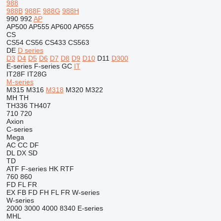
988
988B
988F
988G
988H
990
992
AP
AP500
AP555
AP600
AP655
CS
CS54
CS56
CS433
CS563
DE
D series
D3
D4
D5
D6
D7
D8
D9
D10
D11
D300
E-series
F-series
GC
IT
IT28F
IT28G
M-series
M315
M316
M318
M320
M322
MH
TH
TH336
TH407
710
720
Axion
C-series
Mega
AC
CC
DF
DL
DX
SD
TD
ATF
F-series
HK
RTF
760
860
FD
FL
FR
EX
FB
FD
FH
FL
FR
W-series
W-series
2000
3000
4000
8340
E-series
MHL