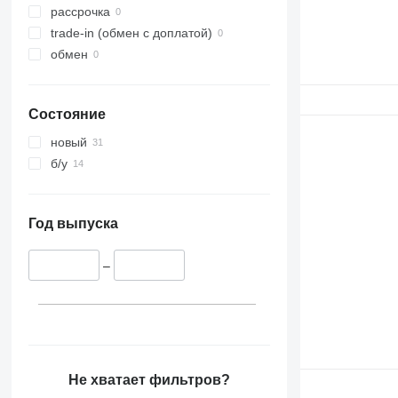
420
рассрочка
422
trade-in (обмен с доплатой)
424
обмен
426
428
Состояние
430
432
новый
438
б/у
740
950
966
Год выпуска
D series
IT
–
M-series
MH
Не хватает фильтров?