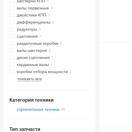
шестерни КПП
валы первичные
джойстики КПП
дифференциалы
редукторы
сцепления
раздаточные коробки
валы-шестерни
диски сцепления
карданные валы
коробки отбора мощности
показать все
Категория техники
строительная техника
экскаваторы
траншеекопатели
Тип запчасти