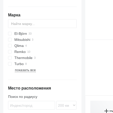
жидкотопливные котлы
электрические котлы
Марка
газовые котлы
комбинированные котлы
El-Björn
Mitsubishi
TF
Qlima
VF
Remko
Thermobile
AMT
Turbo
DZ
показать все
HX
Место расположения
Поиск по радиусу