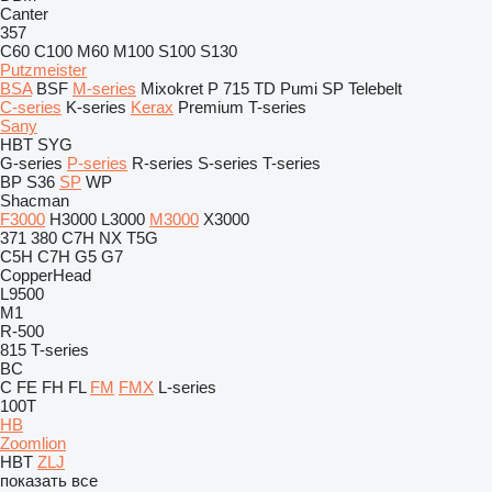
Canter
357
C60
C100
M60
M100
S100
S130
Putzmeister
BSA
BSF
M-series
Mixokret
P 715 TD
Pumi
SP
Telebelt
C-series
K-series
Kerax
Premium
T-series
Sany
HBT
SYG
G-series
P-series
R-series
S-series
T-series
BP
S36
SP
WP
Shacman
F3000
H3000
L3000
M3000
X3000
371
380
C7H
NX
T5G
C5H
C7H
G5
G7
CopperHead
L9500
M1
R-500
815
T-series
BC
C
FE
FH
FL
FM
FMX
L-series
100T
HB
Zoomlion
HBT
ZLJ
показать все