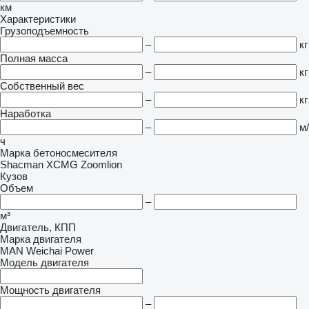
км
Характеристики
Грузоподъемность
–
кг
Полная масса
–
кг
Собственный вес
–
кг
Наработка
–
м/
ч
Марка бетоносмесителя
Shacman
XCMG
Zoomlion
Кузов
Объем
–
м³
Двигатель, КПП
Марка двигателя
MAN
Weichai Power
Модель двигателя
Мощность двигателя
–