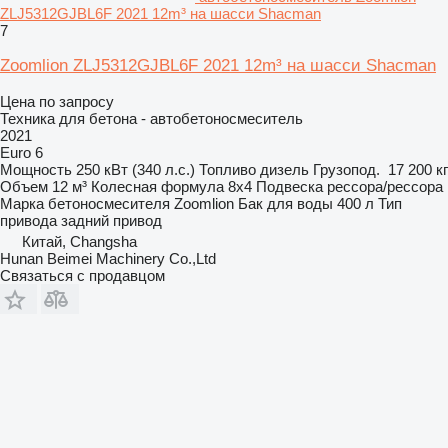
ZLJ5312GJBL6F 2021 12m³ на шасси Shacman
7
Zoomlion ZLJ5312GJBL6F 2021 12m³ на шасси Shacman
Цена по запросу
Техника для бетона - автобетоносмеситель
2021
Euro 6
Мощность
250 кВт (340 л.с.)
Топливо
дизель
Грузопод.
17 200 кг
Объем
12 м³
Колесная формула
8x4
Подвеска
рессора/рессора
Марка бетоносмесителя
Zoomlion
Бак для воды
400 л
Тип
привода
задний привод
Китай, Changsha
Hunan Beimei Machinery Co.,Ltd
Связаться с продавцом