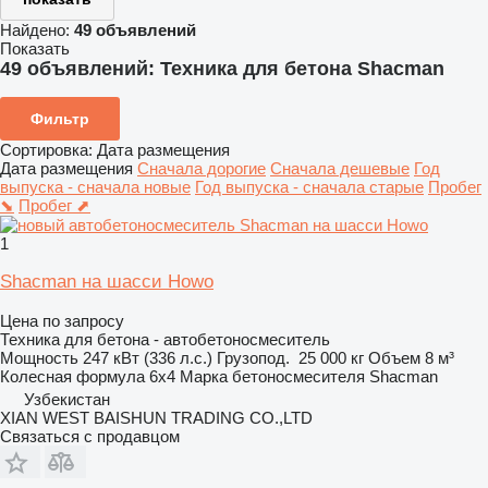
Найдено:
49 объявлений
Показать
49 объявлений:
Техника для бетона Shacman
Фильтр
Сортировка
:
Дата размещения
Дата размещения
Сначала дорогие
Сначала дешевые
Год
выпуска - сначала новые
Год выпуска - сначала старые
Пробег
⬊
Пробег ⬈
1
Shacman на шасси Howo
Цена по запросу
Техника для бетона - автобетоносмеситель
Мощность
247 кВт (336 л.с.)
Грузопод.
25 000 кг
Объем
8 м³
Колесная формула
6x4
Марка бетоносмесителя
Shacman
Узбекистан
XIAN WEST BAISHUN TRADING CO.,LTD
Связаться с продавцом