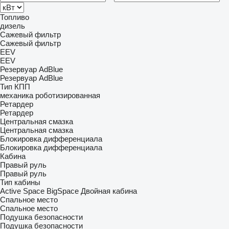
Топливо
дизель
Сажевый фильтр
Сажевый фильтр
EEV
EEV
Резервуар AdBlue
Резервуар AdBlue
Тип КПП
механика
роботизированная
Ретардер
Ретардер
Центральная смазка
Центральная смазка
Блокировка дифференциала
Блокировка дифференциала
Кабина
Правый руль
Правый руль
Тип кабины
Active Space
BigSpace
Двойная кабина
Спальное место
Спальное место
Подушка безопасности
Подушка безопасности