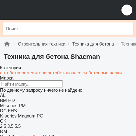
Строительная техника
Техника для бетона
Техник
Техника для бетона Shacman
Категория
автобетоносмесители
автобетононасосы
бетономешалки
Марка
По данному запросу ничего не найдено
AL
BM
HD
M-series
PM
DC
FHS
K-series
Magnum
PC
CK
2.5
3.5
5.5
RM