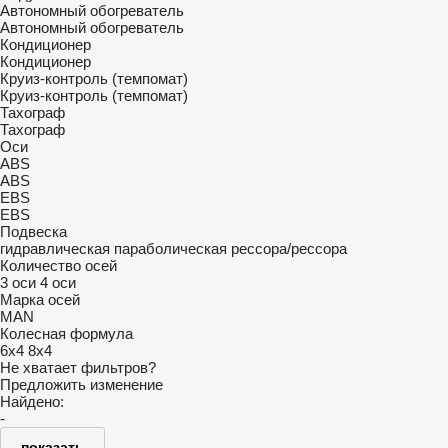
Автономный обогреватель
Автономный обогреватель
Кондиционер
Кондиционер
Круиз-контроль (темпомат)
Круиз-контроль (темпомат)
Тахограф
Тахограф
Оси
ABS
ABS
EBS
EBS
Подвеска
гидравлическая
параболическая
рессора/рессора
Количество осей
3 оси
4 оси
Марка осей
MAN
Колесная формула
6x4
8x4
Не хватает фильтров?
Предложить изменение
Найдено:
-
показать