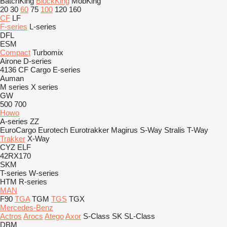
BatchKing
BlockKing
MobKing
20
30
60
75
100
120
160
CF
LF
F-series
L-series
DFL
ESM
Compact
Turbomix
Airone
D-series
4136
CF
Cargo
E-series
Auman
M series
X series
GW
500
700
Howo
A-series
ZZ
EuroCargo
Eurotech
Eurotrakker
Magirus
S-Way
Stralis
T-Way
Trakker
X-Way
CYZ
ELF
42RX170
SKM
T-series
W-series
HTM
R-series
MAN
F90
TGA
TGM
TGS
TGX
Mercedes-Benz
Actros
Arocs
Atego
Axor
S-Class
SK
SL-Class
DBM