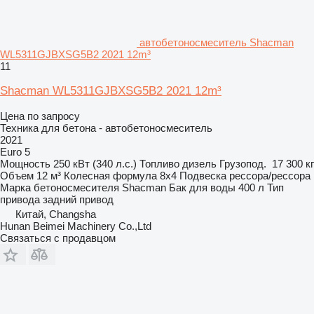
автобетоносмеситель Shacman
WL5311GJBXSG5B2 2021 12m³
11
Shacman WL5311GJBXSG5B2 2021 12m³
Цена по запросу
Техника для бетона - автобетоносмеситель
2021
Euro 5
Мощность
250 кВт (340 л.с.)
Топливо
дизель
Грузопод.
17 300 кг
Объем
12 м³
Колесная формула
8x4
Подвеска
рессора/рессора
Марка бетоносмесителя
Shacman
Бак для воды
400 л
Тип
привода
задний привод
Китай, Changsha
Hunan Beimei Machinery Co.,Ltd
Связаться с продавцом