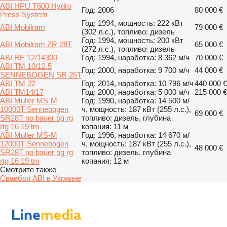
ABI HPU T600 Hydro
Год: 2006
80 000 €
Press System
Год: 1994, мощность: 222 кВт
ABI Mobilram
79 000 €
(302 л.с.), топливо: дизель
Год: 1994, мощность: 200 кВт
ABI Mobilram ZR 28T
65 000 €
(272 л.с.), топливо: дизель
ABI RE 12/14300
Год: 1994, наработка: 8 362 м/ч
70 000 €
ABI TM 10/12.5
Год: 2000, наработка: 9 700 м/ч
44 000 €
SENNEBOGEN SR 25T
ABI TM 22
Год: 2014, наработка: 10 796 м/ч
440 000 €
ABI TM14/17
Год: 2000, наработка: 5 000 м/ч
215 000 €
ABI Muller MS-M
Год: 1990, наработка: 14 500 м/
10000T Sennebogen
ч, мощность: 187 кВт (255 л.с.),
69 000 €
SR28T no bauer bg rg
топливо: дизель, глубина
rtg 16 19 tm
копания: 11 м
ABI Muller MS-M
Год: 1996, наработка: 14 670 м/
12000T Sennebogen
ч, мощность: 187 кВт (255 л.с.),
48 000 €
SR28T no bauer bg rg
топливо: дизель, глубина
rtg 16 19 tm
копания: 12 м
Смотрите также
Сваебои ABI в Украине