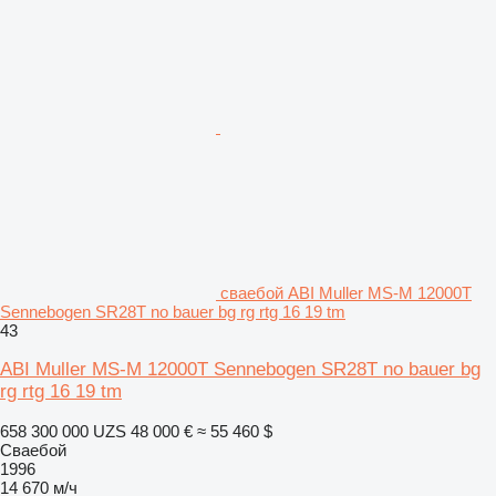
сваебой ABI Muller MS-M 12000T
Sennebogen SR28T no bauer bg rg rtg 16 19 tm
43
ABI Muller MS-M 12000T Sennebogen SR28T no bauer bg
rg rtg 16 19 tm
658 300 000 UZS
48 000 €
≈ 55 460 $
Сваебой
1996
14 670 м/ч