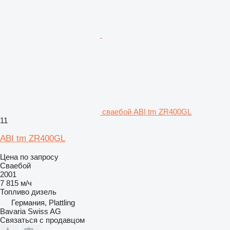
сваебой ABI tm ZR400GL
11
ABI tm ZR400GL
Цена по запросу
Сваебой
2001
7 815 м/ч
Топливо
дизель
Германия, Plattling
Bavaria Swiss AG
Связаться с продавцом