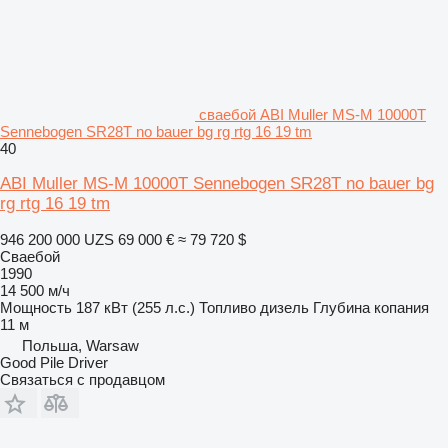
сваебой ABI Muller MS-M 10000T
Sennebogen SR28T no bauer bg rg rtg 16 19 tm
40
ABI Muller MS-M 10000T Sennebogen SR28T no bauer bg
rg rtg 16 19 tm
946 200 000 UZS
69 000 €
≈ 79 720 $
Сваебой
1990
14 500 м/ч
Мощность
187 кВт (255 л.с.)
Топливо
дизель
Глубина копания
11 м
Польша, Warsaw
Good Pile Driver
Связаться с продавцом