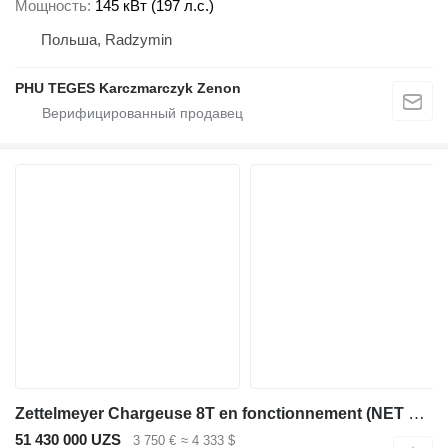
Мощность
145 кВт (197 л.с.)
Польша, Radzymin
PHU TEGES Karczmarczyk Zenon
Zettelmeyer Chargeuse 8T en fonctionnement (NET DE TVA)
51 430 000 UZS
3 750 €
≈ 4 333 $