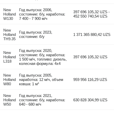
New
Год выпуска: 2006,
397 696 105,32 UZS -
Holland
состояние: б/у, наработка:
452 550 740,54 UZS
W130
7 400 - 7 900 м/ч
New
Год выпуска: 2023,
Holland
1 371 365 880,42 UZS
состояние: б/у
TH9.35
Год выпуска: 2020,
New
состояние: б/у, наработка:
Holland
397 696 105,32 UZS
1 500 м/ч, топливо: дизель,
L318
колесная формула: 4x4
New
Год выпуска: 2005,
Holland
наработка: 12 м/ч, объем
959 956 116,29 UZS
W80
ковша: 1 м³
New
Год выпуска: 2021,
Holland
состояние: б/у, наработка:
630 828 304,99 UZS
W50
640 - 680 м/ч