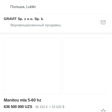
Польша, Lublin
GRAVIT Sp. z o.o. Sp. k.
Manitou mla 5-60 hz
636 500 000 UZS
46 410 €
≈ 53 620 $