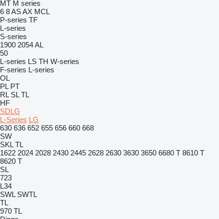
MT
M series
6
8
AS
AX
MCL
P-series
TF
L-series
S-series
1900
2054
AL
50
L-series
LS
TH
W-series
F-series
L-series
OL
PL
PT
RL
SL
TL
HF
SDLG
L-Series
LG
630
636
652
655
656
660
668
SW
SKL
TL
1622
2024
2028
2430
2445
2628
2630
3630
3650
6680 T
8610 T
8620 T
SL
723
L34
SWL
SWTL
TL
970
TL