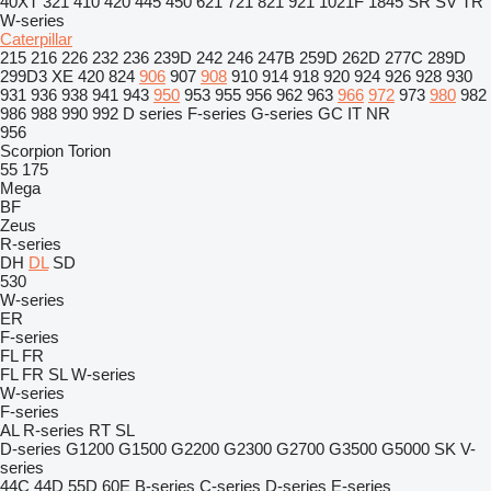
40XT
321
410
420
445
450
621
721
821
921
1021F
1845
SR
SV
TR
W-series
Caterpillar
215
216
226
232
236
239D
242
246
247B
259D
262D
277C
289D
299D3 XE
420
824
906
907
908
910
914
918
920
924
926
928
930
931
936
938
941
943
950
953
955
956
962
963
966
972
973
980
982
986
988
990
992
D series
F-series
G-series
GC
IT
NR
956
Scorpion
Torion
55
175
Mega
BF
Zeus
R-series
DH
DL
SD
530
W-series
ER
F-series
FL
FR
FL
FR
SL
W-series
W-series
F-series
AL
R-series
RT
SL
D-series
G1200
G1500
G2200
G2300
G2700
G3500
G5000
SK
V-
series
44C
44D
55D
60E
B-series
C-series
D-series
E-series