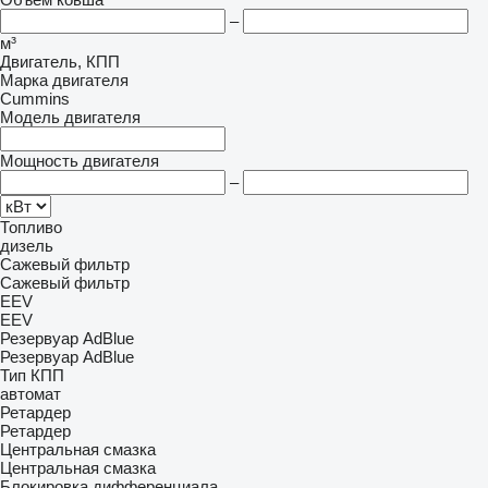
–
м³
Двигатель, КПП
Марка двигателя
Cummins
Модель двигателя
Мощность двигателя
–
Топливо
дизель
Сажевый фильтр
Сажевый фильтр
EEV
EEV
Резервуар AdBlue
Резервуар AdBlue
Тип КПП
автомат
Ретардер
Ретардер
Центральная смазка
Центральная смазка
Блокировка дифференциала