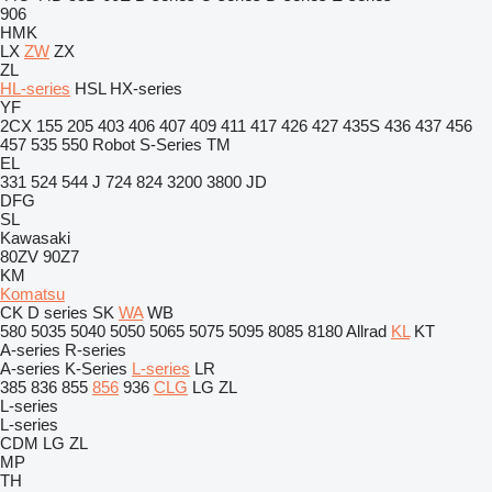
906
HMK
LX
ZW
ZX
ZL
HL-series
HSL
HX-series
YF
2CX
155
205
403
406
407
409
411
417
426
427
435S
436
437
456
457
535
550
Robot
S-Series
TM
EL
331
524
544 J
724
824
3200
3800
JD
DFG
SL
Kawasaki
80ZV
90Z7
KM
Komatsu
CK
D series
SK
WA
WB
580
5035
5040
5050
5065
5075
5095
8085
8180
Allrad
KL
KT
A-series
R-series
A-series
K-Series
L-series
LR
385
836
855
856
936
CLG
LG
ZL
L-series
L-series
CDM
LG
ZL
MP
TH