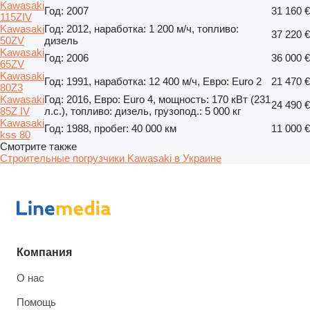
Kawasaki
Год: 2007
31 160 €
115ZIV
Kawasaki
Год: 2012, наработка: 1 200 м/ч, топливо:
37 220 €
50ZV
дизель
Kawasaki
Год: 2006
36 000 €
65ZV
Kawasaki
Год: 1991, наработка: 12 400 м/ч, Евро: Euro 2
21 470 €
80Z3
Kawasaki
Год: 2016, Евро: Euro 4, мощность: 170 кВт (231
24 490 €
85Z IV
л.с.), топливо: дизель, грузопод.: 5 000 кг
Kawasaki
Год: 1988, пробег: 40 000 км
11 000 €
kss 80
Смотрите также
Строительные погрузчики Kawasaki в Украине
Компания
О нас
Помощь