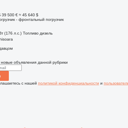
S
39 500 €
≈ 45 640 $
грузчик - фронтальный погрузчик
т (176 л.с.)
Топливо
дизель
hisoara
одавцом
 новые объявления данной рубрики
я
глашаетесь с нашей
политикой конфиденциальности
и
пользовател