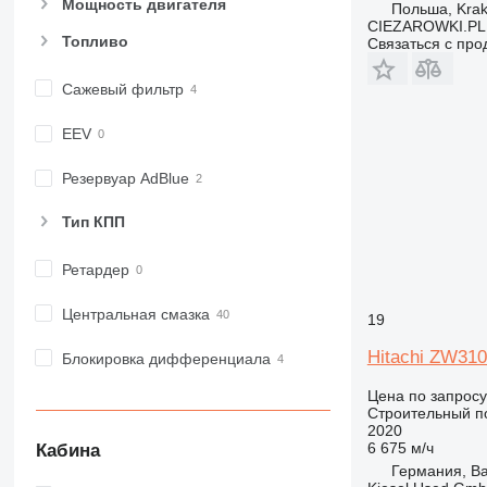
Мощность двигателя
Польша, Kra
CIEZAROWKI.PL
Топливо
Связаться с пр
Сажевый фильтр
EEV
Резервуар AdBlue
Тип КПП
Ретардер
Центральная смазка
19
Hitachi ZW310
Блокировка дифференциала
Цена по запросу
Строительный по
2020
6 675 м/ч
Кабина
Германия, Ba