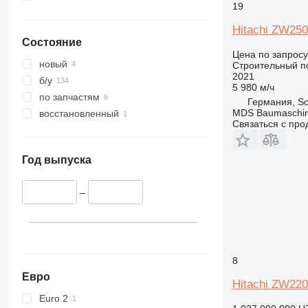
19
953
955
Hitachi ZW250
Состояние
956
Цена по запросу
962
новый
Строительный по
2021
963
б/у
5 980 м/ч
966
по запчастям
Германия, Sc
972
MDS Baumaschi
восстановленный
Связаться с пр
973
980
982
Год выпуска
986
988
–
990
992
D series
F-series
8
G-series
Евро
Hitachi ZW220
GC
Euro 2