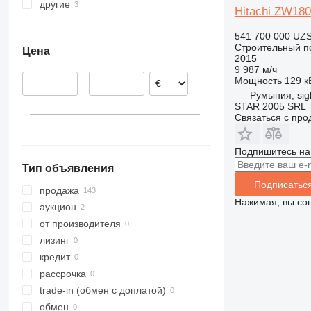
другие
Италия
Япония
420
535
4070
Hitachi ZW180
Нидерланды
Китай
Молдова
824
550
4080
541 700 000 UZ
Румыния
Украина
906
Robot
5080
Строительный по
Цена
Польша
Колумбия
907
S-Series
9080
2015
9 987 м/ч
Франция
908
TM
T-series
Мощность
129 кВ
–
Литва
910
Румыния, sig
Испания
914
STAR 2005 SRL
Связаться с пр
показать все
918
920
Подпишитесь на
924
Тип объявления
926
Подписатьс
928
продажа
Нажимая, вы со
930
аукцион
931
от производителя
936
лизинг
938
кредит
941
рассрочка
943
trade-in (обмен с доплатой)
950
обмен