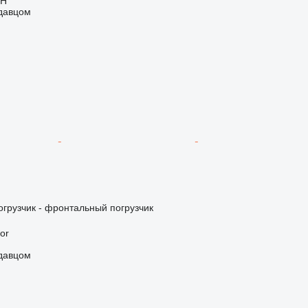
bH
одавцом
грузчик - фронтальный погрузчик
or
одавцом