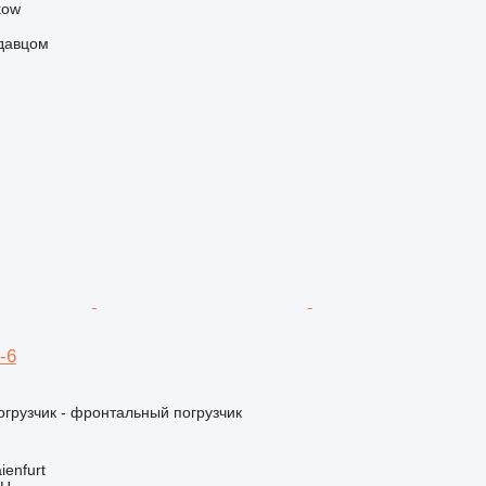
kow
одавцом
-6
грузчик - фронтальный погрузчик
ienfurt