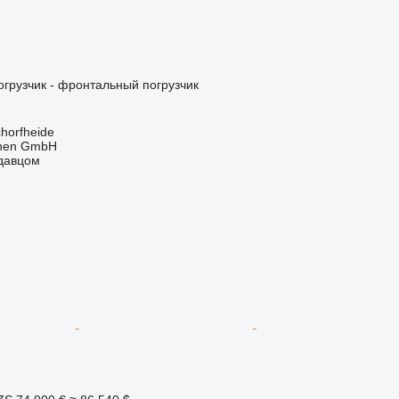
грузчик - фронтальный погрузчик
horfheide
nen GmbH
одавцом