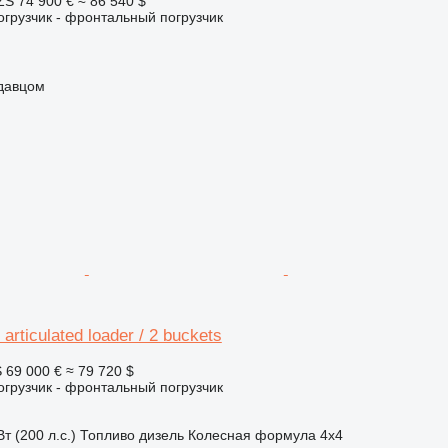
ZS
74 900 €
≈ 86 540 $
грузчик - фронтальный погрузчик
одавцом
articulated loader / 2 buckets
S
69 000 €
≈ 79 720 $
грузчик - фронтальный погрузчик
т (200 л.с.)
Топливо
дизель
Колесная формула
4x4