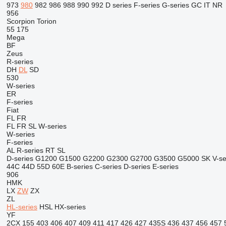
973
980
982
986
988
990
992
D series
F-series
G-series
GC
IT
NR
956
Scorpion
Torion
55
175
Mega
BF
Zeus
R-series
DH
DL
SD
530
W-series
ER
F-series
Fiat
FL
FR
FL
FR
SL
W-series
W-series
F-series
AL
R-series
RT
SL
D-series
G1200
G1500
G2200
G2300
G2700
G3500
G5000
SK
V-se
44C
44D
55D
60E
B-series
C-series
D-series
E-series
906
HMK
LX
ZW
ZX
ZL
HL-series
HSL
HX-series
YF
2CX
155
403
406
407
409
411
417
426
427
435S
436
437
456
457