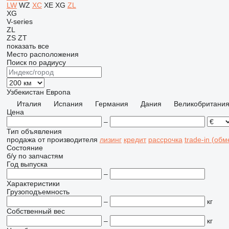
LW
WZ
XC
XE
XG
ZL
XG
V-series
ZL
ZS
ZT
показать все
Место расположения
Поиск по радиусу
Узбекистан
Европа
Италия
Испания
Германия
Дания
Великобритани
Цена
–
Тип объявления
продажа
от производителя
лизинг
кредит
рассрочка
trade-in (об
Состояние
б/у
по запчастям
Год выпуска
–
Характеристики
Грузоподъемность
–
кг
Собственный вес
–
кг