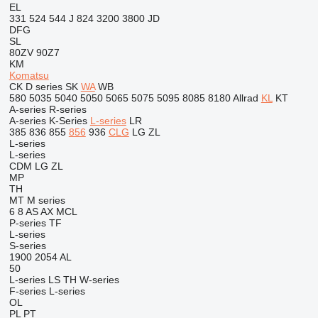
EL
331
524
544 J
824
3200
3800
JD
DFG
SL
80ZV
90Z7
KM
Komatsu
CK
D series
SK
WA
WB
580
5035
5040
5050
5065
5075
5095
8085
8180
Allrad
KL
KT
A-series
R-series
A-series
K-Series
L-series
LR
385
836
855
856
936
CLG
LG
ZL
L-series
L-series
CDM
LG
ZL
MP
TH
MT
M series
6
8
AS
AX
MCL
P-series
TF
L-series
S-series
1900
2054
AL
50
L-series
LS
TH
W-series
F-series
L-series
OL
PL
PT