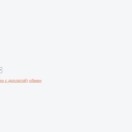
я
мен с доплатой)
обмен