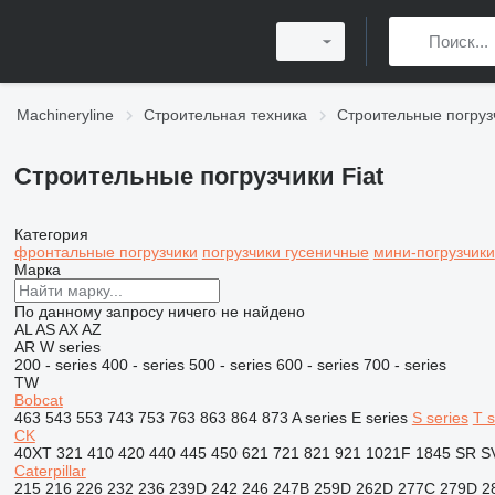
Machineryline
Строительная техника
Строительные погруз
Строительные погрузчики Fiat
Категория
фронтальные погрузчики
погрузчики гусеничные
мини-погрузчики
Марка
По данному запросу ничего не найдено
AL
AS
AX
AZ
AR
W series
200 - series
400 - series
500 - series
600 - series
700 - series
TW
Bobcat
463
543
553
743
753
763
863
864
873
A series
E series
S series
T s
CK
40XT
321
410
420
440
445
450
621
721
821
921
1021F
1845
SR
S
Caterpillar
215
216
226
232
236
239D
242
246
247B
259D
262D
277C
279D
2