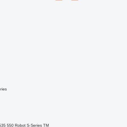
ries
535
550
Robot
S-Series
TM