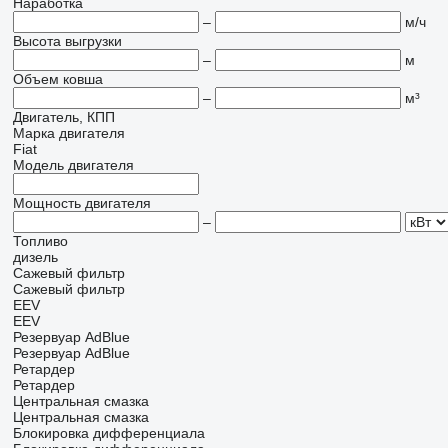
Наработка
–
м/ч
Высота выгрузки
–
м
Объем ковша
–
м³
Двигатель, КПП
Марка двигателя
Fiat
Модель двигателя
Мощность двигателя
–
Топливо
дизель
Сажевый фильтр
Сажевый фильтр
EEV
EEV
Резервуар AdBlue
Резервуар AdBlue
Ретардер
Ретардер
Центральная смазка
Центральная смазка
Блокировка дифференциала