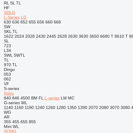
RL
SL
TL
HF
SDLG
L-Series
LG
630
636
652
655
656
660
668
SW
SKL
TL
1622
2024
2028
2430
2445
2628
2630
3630
3650
6680 T
8610 T
8
SL
723
L34
SWL
SWTL
TL
970
TL
Dingo
053
062
VF
S-series
Volvo
840
846
4500
BM
FL
L-series
LM
MC
G-series
WL
1140
1160
1190
1240
1260
1280
1350
1390
2070
2080
3070
3080
WG
AR
355
455
655
855
Mini
WL
XCMG