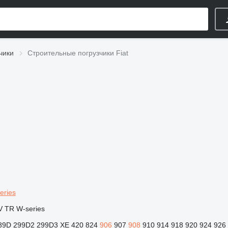
чики
Строительные погрузчики Fiat
eries
V
TR
W-series
89D
299D2
299D3 XE
420
824
906
907
908
910
914
918
920
924
926