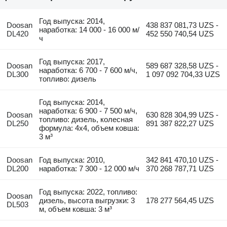
Год выпуска: 2014,
Doosan
438 837 081,73 UZS -
наработка: 14 000 - 16 000 м/
DL420
452 550 740,54 UZS
ч
Год выпуска: 2017,
Doosan
589 687 328,58 UZS -
наработка: 6 700 - 7 600 м/ч,
DL300
1 097 092 704,33 UZS
топливо: дизель
Год выпуска: 2014,
наработка: 6 900 - 7 500 м/ч,
Doosan
630 828 304,99 UZS -
топливо: дизель, колесная
DL250
891 387 822,27 UZS
формула: 4x4, объем ковша:
3 м³
Doosan
Год выпуска: 2010,
342 841 470,10 UZS -
DL200
наработка: 7 300 - 12 000 м/ч
370 268 787,71 UZS
Год выпуска: 2022, топливо:
Doosan
дизель, высота выгрузки: 3
178 277 564,45 UZS
DL503
м, объем ковша: 3 м³