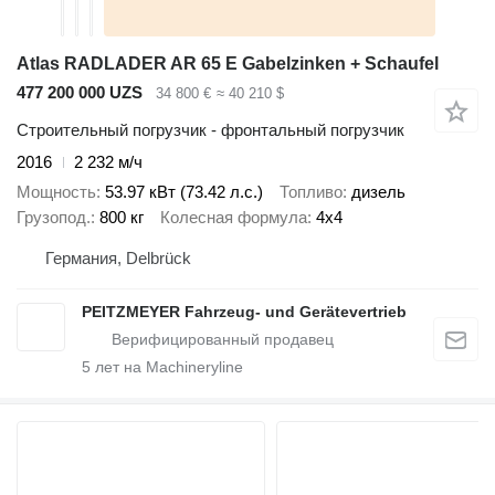
Atlas RADLADER AR 65 E Gabelzinken + Schaufel
477 200 000 UZS
34 800 €
≈ 40 210 $
Строительный погрузчик - фронтальный погрузчик
2016
2 232 м/ч
Мощность
53.97 кВт (73.42 л.с.)
Топливо
дизель
Грузопод.
800 кг
Колесная формула
4x4
Германия, Delbrück
PEITZMEYER Fahrzeug- und Gerätevertrieb
5
лет на Machineryline