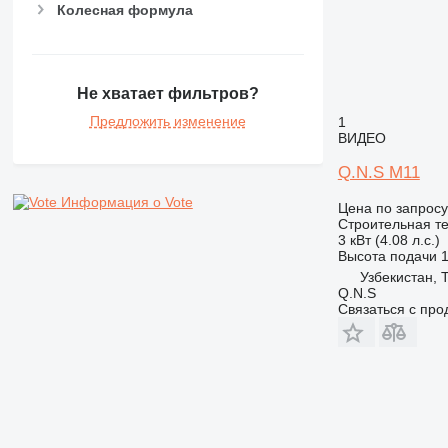
NR
Колесная формула
PM
RM
V-series
Не хватает фильтров?
Предложить изменение
1
ВИДЕО
Q.N.S М11
Информация о Vote
Цена по запросу
Строительная те
3 кВт (4.08 л.с.)
Высота подачи
Узбекистан, 
Q.N.S
Связаться с пр