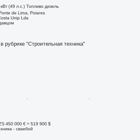
кВт (49 л.с.)
Топливо
дизель
Ponte de Lima, Poiares
Costa Unip Lda
одавцом
 в рубрике "Строительная техника"
ZS
450 000 €
≈ 519 900 $
хника - сваебой