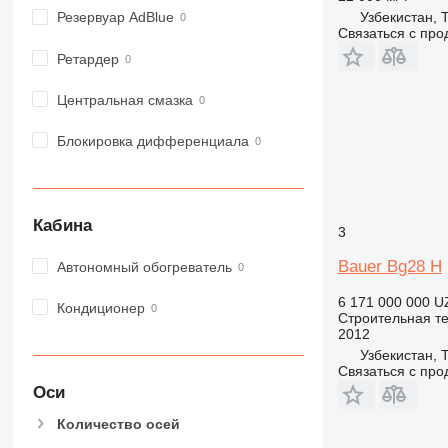
Узбекистан, 
972
Резервуар AdBlue
Связаться с пр
973
Ретардер
980
982
Центральная смазка
988
990
Блокировка дифференциала
992
AP
C-series
Кабина
3
CB
CS
Bauer Bg28 H
Автономный обогреватель
D series
6 171 000 000 U
E-series
Кондиционер
Строительная те
F-series
2012
GC
Узбекистан, 
Связаться с пр
IT
Оси
M-series
Количество осей
MH