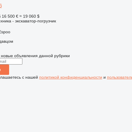
6
S
16 500 €
≈ 19 060 $
хника - экскаватор-погрузчик
Espoo
одавцом
 новые объявления данной рубрики
я
глашаетесь с нашей
политикой конфиденциальности
и
пользовател