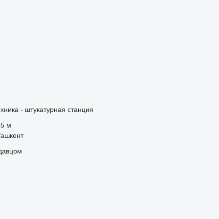
хника - штукатурная станция
15 м
Ташкент
одавцом