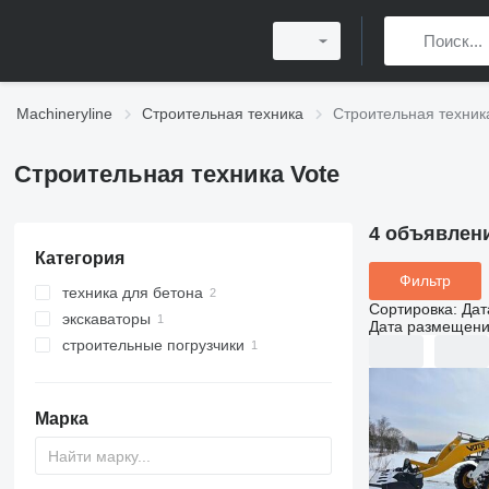
Machineryline
Строительная техника
Строительная техник
Строительная техника Vote
4 объявлен
Категория
Фильтр
техника для бетона
Сортировка
:
Дат
экскаваторы
автобетоносмесители
Дата размещен
строительные погрузчики
экскаваторы-погрузчики
фронтальные погрузчики
Марка