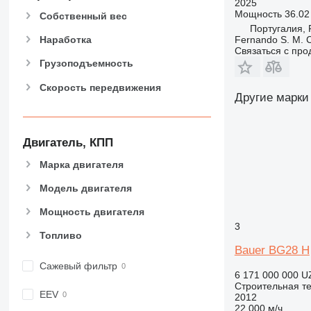
2025
826
Мощность
36.02 
Собственный вес
906
Португалия, 
Fernando S. M. 
907
Наработка
Связаться с пр
908
Грузоподъемность
910
Скорость передвижения
914
Другие марки
918
920
924
Двигатель, КПП
926
Марка двигателя
928
Модель двигателя
930
938
Мощность двигателя
950
3
Топливо
953
Bauer BG28 H
955
Сажевый фильтр
962
6 171 000 000 U
Строительная те
963
EEV
2012
966
22 000 м/ч