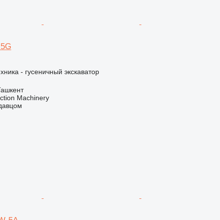
-5G
хника - гусеничный экскаватор
Ташкент
ction Machinery
одавцом