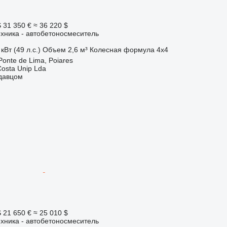
S
31 350 €
≈ 36 220 $
хника - автобетоносмеситель
кВт (49 л.с.)
Объем
2,6 м³
Колесная формула
4x4
Ponte de Lima, Poiares
Costa Unip Lda
одавцом
S
21 650 €
≈ 25 010 $
хника - автобетоносмеситель