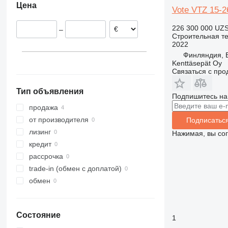
Цена
311
427
3246
SD
XM
Vote VTZ 15-2
312
435S
3369
XP
226 300 000 UZ
–
313
436
3394
XR
Строительная те
2022
314
437
4069
XS
Финляндия, 
315
456
4394
XZ
Kenttäsepät Oy
316
457
E-series
ZL
Связаться с пр
317
8008
Liftlux
Тип объявления
318
8018
Pecolift
Подпишитесь на
319
8025
R-series
продажа
320
8026
Toucan
от производителя
Подписатьс
321
8030
лизинг
Нажимая, вы со
322
8035
кредит
323
CT
рассрочка
324
JS
trade-in (обмен с доплатой)
325
JZ
обмен
326
NXT
329
S-Series
Состояние
330
TM
1