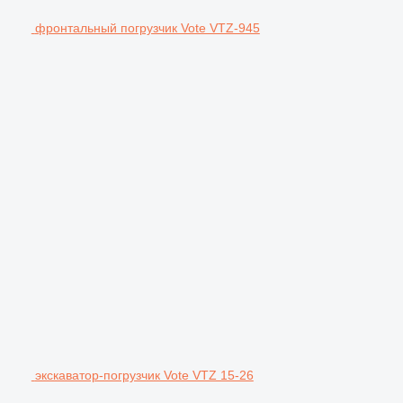
фронтальный погрузчик Vote VTZ-945
экскаватор-погрузчик Vote VTZ 15-26