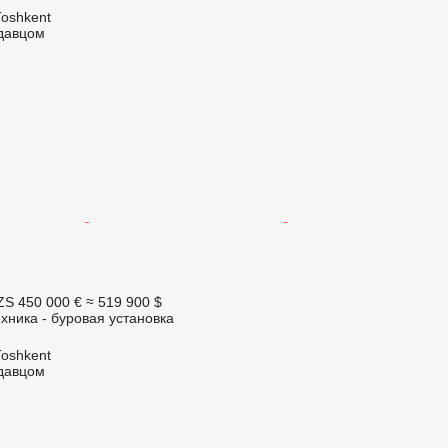
Тоshkent
одавцом
ZS
450 000 €
≈ 519 900 $
хника - буровая установка
Тоshkent
одавцом