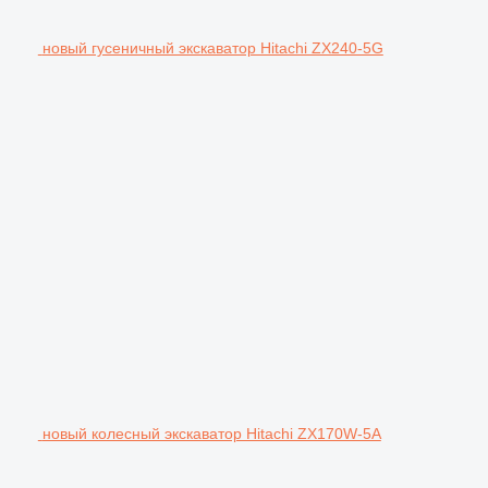
новый гусеничный экскаватор Hitachi ZX240-5G
новый колесный экскаватор Hitachi ZX170W-5A