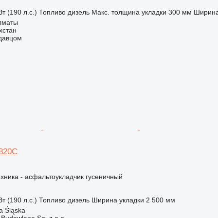
т (190 л.с.)
Топливо
дизель
Макс. толщина укладки
300 мм
Ширина
Алматы
хстан
одавцом
820C
хника - асфальтоукладчик гусеничный
т (190 л.с.)
Топливо
дизель
Ширина укладки
2 500 мм
a Śląska
 Budowlane Sp. z o.o.