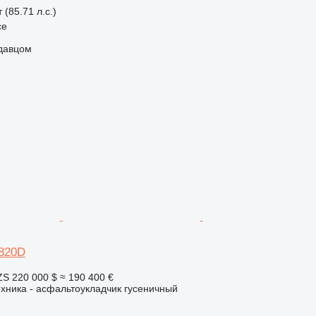
 (85.71 л.с.)
ce
одавцом
820D
ZS
220 000 $
≈ 190 400 €
хника - асфальтоукладчик гусеничный