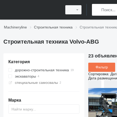
Machineryline
Строительная техника
Строительная техник
Строительная техника Volvo-ABG
23 объявле
Категория
Фильтр
дорожно-строительная техника
Сортировка
:
Дат
экскаваторы
асфальтоукладчики
Дата размещен
специальные самосвалы
гусеничные экскаваторы
асфальтоукладчики
гусеничные
мини-экскаваторы
шарнирные самосвалы
асфальтоукладчики колесные
Марка