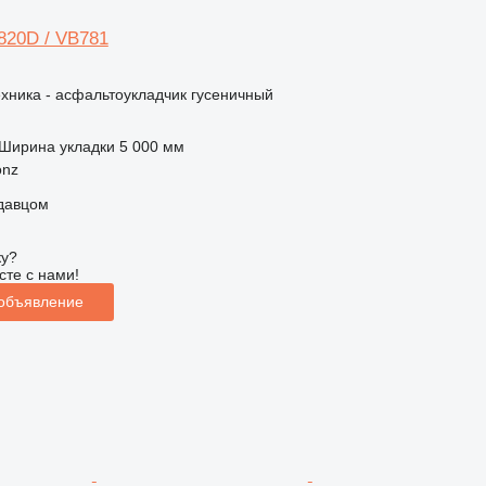
820D / VB781
хника - асфальтоукладчик гусеничный
Ширина укладки
5 000 мм
onz
одавцом
ку?
сте с нами!
 объявление