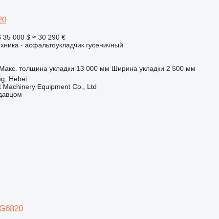
20
S
35 000 $
≈ 30 290 €
хника - асфальтоукладчик гусеничный
Макс. толщина укладки
13 000 мм
Ширина укладки
2 500 мм
ng, Hebei
t Machinery Equipment Co., Ltd
одавцом
BG6820