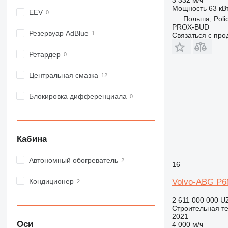
Мощность
63 кВт
973
EEV
Польша, Poli
980
PROX-BUD
982
Резервуар AdBlue
Связаться с пр
988
Ретардер
990
992
Центральная смазка
AP
C-series
Блокировка дифференциала
CB
CS
D series
Кабина
E-series
F-series
Автономный обогреватель
16
GC
IT
Volvo-ABG P6
Кондиционер
M-series
2 611 000 000 U
MH
Строительная те
2021
NR
Оси
4 000 м/ч