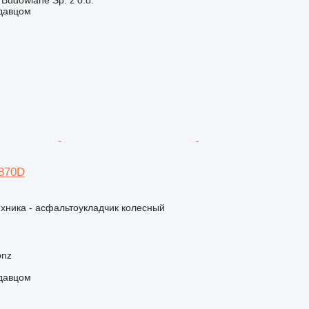
одавцом
870D
хника - асфальтоукладчик колесный
onz
одавцом