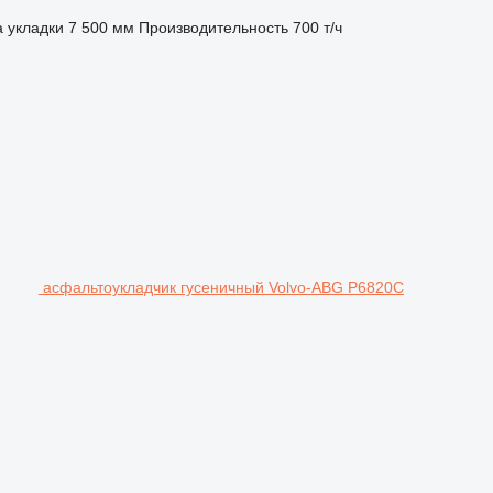
 укладки
7 500 мм
Производительность
700 т/ч
асфальтоукладчик гусеничный Volvo-ABG P6820C