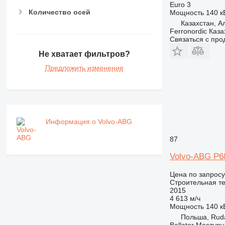
PM
Euro 3
Количество осей
Мощность
140 кВ
RM
Казахстан, 
V-series
Ferronordic Каза
Связаться с пр
Не хватает фильтров?
Предложить изменение
Информация о Volvo-ABG
87
Volvo-ABG P6
Цена по запросу
Строительная те
2015
4 613 м/ч
Мощность
140 кВ
Польша, Rud
Bellator Maszyny