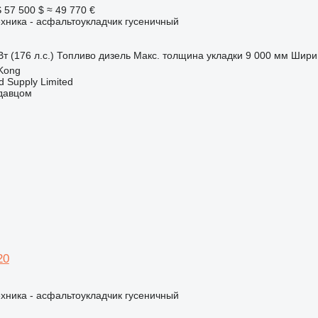
S
57 500 $
≈ 49 770 €
хника - асфальтоукладчик гусеничный
т (176 л.с.)
Топливо
дизель
Макс. толщина укладки
9 000 мм
Шири
Kong
d Supply Limited
одавцом
20
хника - асфальтоукладчик гусеничный