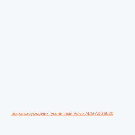
асфальтоукладчик гусеничный Volvo-ABG ABG6820