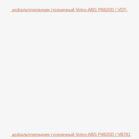
асфальтоукладчик гусеничный Volvo-ABG P8820D / VDT-
асфальтоукладчик гусеничный Volvo-ABG P4820D / VB781