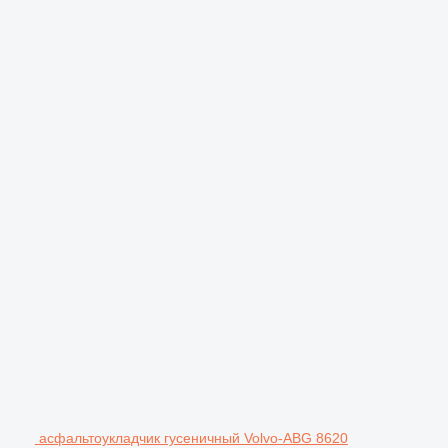
асфальтоукладчик гусеничный Volvo-ABG 8620