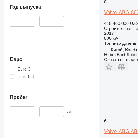
336
VMT
8
Год выпуска
340
Vibromax
Volvo-ABG 86
345
–
349
415 400 000 UZ
Строительная те
350
2017
365
500 м/ч
Топливо
дизель
374
Китай, Baodi
390
Hebei Best Selec
Евро
Связаться с пр
395
416
Euro 3
420
Euro 5
424
426
428
Пробег
430
432
–
км
434
6
444
Volvo-ABG A
589