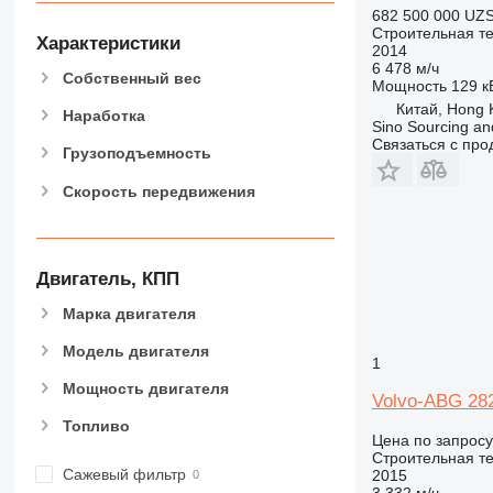
826
682 500 000 UZ
Строительная те
906
Характеристики
2014
907
6 478 м/ч
Собственный вес
Мощность
129 кВ
908
Китай, Hong 
910
Наработка
Sino Sourcing an
914
Связаться с пр
Грузоподъемность
918
Скорость передвижения
924
926
928
930
Двигатель, КПП
938
Марка двигателя
950
Модель двигателя
953
1
955
Мощность двигателя
Volvo-ABG 28
962
Топливо
963
Цена по запросу
Строительная те
966
Сажевый фильтр
2015
972
3 332 м/ч