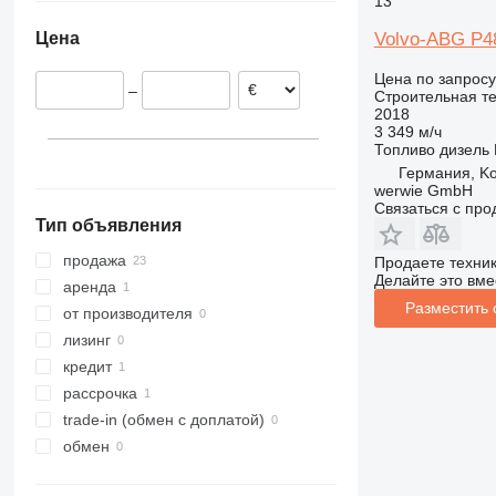
13
Румыния
Казахстан
311
427
3246
SD
XM
Volvo-ABG P4
Цена
Австрия
312
435S
3369
XP
313
436
3394
XR
Цена по запросу
–
Строительная те
314
437
4069
XS
2018
315
456
4394
XZ
3 349 м/ч
Топливо
дизель
316
457
E-series
ZL
Германия, K
317
8008
Liftlux
werwie GmbH
318
8018
Pecolift
Связаться с пр
Тип объявления
319
8025
R-series
320
8026
Toucan
продажа
Продаете техни
Делайте это вме
321
8030
аренда
Разместить
322
8035
от производителя
323
CT
лизинг
324
JS
кредит
325
JZ
рассрочка
326
NXT
trade-in (обмен с доплатой)
329
S-Series
обмен
330
TM