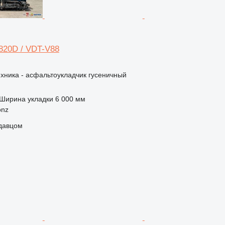
820D / VDT-V88
хника - асфальтоукладчик гусеничный
Ширина укладки
6 000 мм
onz
одавцом