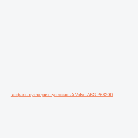
асфальтоукладчик гусеничный Volvo-ABG P6820D