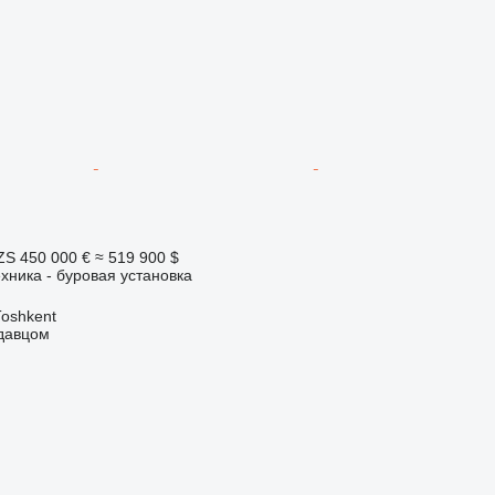
ZS
450 000 €
≈ 519 900 $
хника - буровая установка
Тоshkent
одавцом