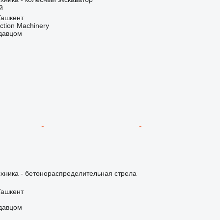
й
Ташкент
ction Machinery
одавцом
хника - бетонораспределительная стрела
Ташкент
одавцом