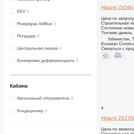
918
Hitachi ZX240
924
EEV
926
Цена по запросу
Строительная те
928
Резервуар AdBlue
Состояние
новы
930
Топливо
дизель
Ретардер
938
Узбекистан, 
Eurasian Constru
950
Центральная смазка
Связаться с пр
953
955
Блокировка дифференциала
962
963
966
Кабина
972
973
Автономный обогреватель
980
4
982
Кондиционер
988
Hitachi ZX17
990
Цена по запросу
992
Строительная те