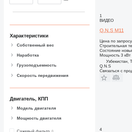
390
395
1
ВИДЕО
416
420
Q.N.S М11
424
Характеристики
Цена по запросу
426
Собственный вес
Строительная те
428
Состояние
новы
Мощность
3 кВт 
Наработка
430
Узбекистан, 
432
Грузоподъемность
Q.N.S
434
Связаться с пр
Скорость передвижения
444
589
826
Двигатель, КПП
906
907
Модель двигателя
908
Мощность двигателя
910
914
4
Сажевый фильтр