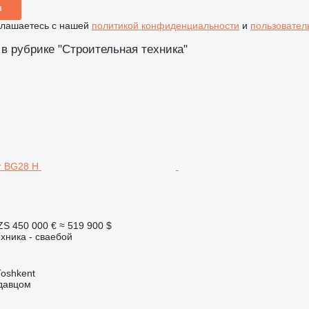
я
глашаетесь с нашей
политикой конфиденциальности
и
пользовател
 в рубрике "Строительная техника"
ZS
450 000 €
≈ 519 900 $
хника - сваебой
Тоshkent
одавцом