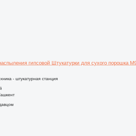
аспыления гипсовой Штукатурки для сухого порошка M
хника - штукатурная станция
й
Ташкент
одавцом