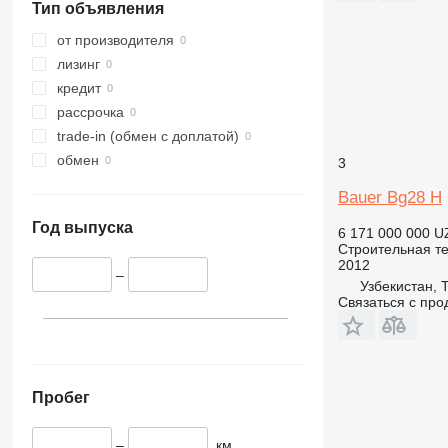
Тип объявления
317
8008
Liftlux
318
8018
Pecolift
от производителя
319
8025
Toucan
лизинг
320
8026
кредит
321
8030
рассрочка
322
8035
trade-in (обмен с доплатой)
323
CT
обмен
3
324
JS
Bauer Bg28 H
325
JZ
Год выпуска
326
NXT
6 171 000 000 U
Строительная те
329
S-Series
2012
–
330
TM
Узбекистан, 
Связаться с пр
336
VMT
340
Vibromax
345
349
Пробег
350
365
–
км
374