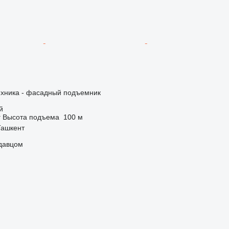
ехника - фасадный подъемник
й
г
Высота подъема
100 м
Ташкент
одавцом