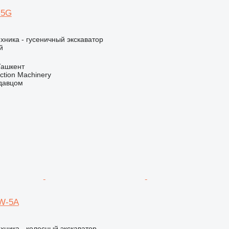
-5G
хника - гусеничный экскаватор
й
Ташкент
ction Machinery
одавцом
0W-5A
хника - колесный экскаватор