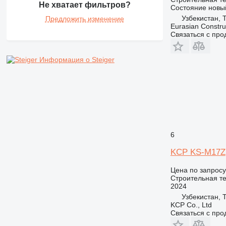
Не хватает фильтров?
AP
Состояние
новы
Узбекистан, 
Предложить изменение
C-series
Eurasian Constru
CB
Связаться с пр
CS
D series
Информация о Steiger
E-series
F-series
GC
IT
M-series
MH
6
NR
KCP KS-M17Z
PM
RM
Цена по запросу
Строительная те
2024
Узбекистан, 
KCP Co., Ltd
Связаться с пр