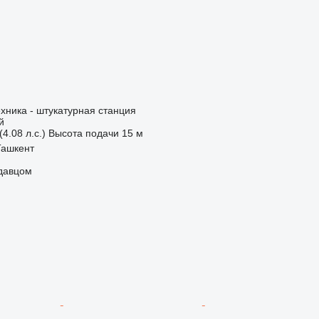
хника - штукатурная станция
й
(4.08 л.с.)
Высота подачи
15 м
Ташкент
одавцом