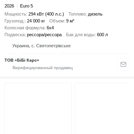
2026
Euro 5
Мощность
294 кВт (400 л.с.)
Топливо
дизель
Грузопод.
24 000 кг
Объем
9 м³
Колесная формула
6x4
Подвеска
рессора/рессора
Бак для воды
600 л
Украина, с. Святопетрівське
ТОВ «БіБі Карс»