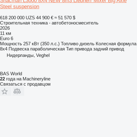
Shacman L3000 8X4 NEW 8m3 Liebherr Mixer Big Axle
Steel suspension
618 200 000 UZS
44 900 €
≈ 51 570 $
Строительная техника - автобетоносмеситель
2026
11 км
Euro 6
Мощность
257 кВт (350 л.с.)
Топливо
дизель
Колесная формула
8x4
Подвеска
параболическая
Тип привода
задний привод
Нидерланды, Veghel
BAS World
22
года на Machineryline
Связаться с продавцом