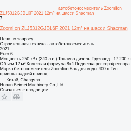
автобетоносмеситель Zoomlion
ZLJ5312GJBL6F 2021 12m³ на шасси Shacman
7
Zoomlion ZLJ5312GJBL6F 2021 12m³ на шасси Shacman
Цена по запросу
Строительная техника - автобетоносмеситель
2021
Euro 6
Мощность
250 кВт (340 л.с.)
Топливо
дизель
Грузопод.
17 200 кг
Объем
12 м³
Колесная формула
8x4
Подвеска
рессора/рессора
Марка бетоносмесителя
Zoomlion
Бак для воды
400 л
Тип
привода
задний привод
Китай, Changsha
Hunan Beimei Machinery Co.,Ltd
Связаться с продавцом