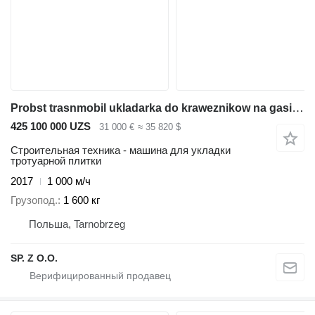
Probst trasnmobil ukladarka do kraweznikow na gasienicach,optimas
425 100 000 UZS
31 000 €
≈ 35 820 $
Строительная техника - машина для укладки
тротуарной плитки
2017
1 000 м/ч
Грузопод.
1 600 кг
Польша, Tarnobrzeg
SP. Z O.O.