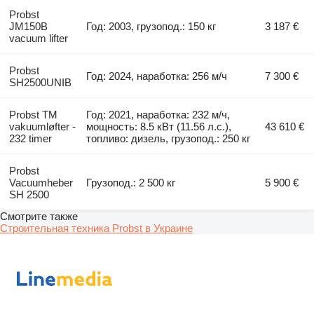
Probst
JM150B
Год: 2003, грузопод.: 150 кг
3 187 €
vacuum lifter
Probst
Год: 2024, наработка: 256 м/ч
7 300 €
SH2500UNIB
Probst TM
Год: 2021, наработка: 232 м/ч,
vakuumløfter -
мощность: 8.5 кВт (11.56 л.с.),
43 610 €
232 timer
топливо: дизель, грузопод.: 250 кг
Probst
Vacuumheber
Грузопод.: 2 500 кг
5 900 €
SH 2500
Смотрите также
Строительная техника Probst в Украине