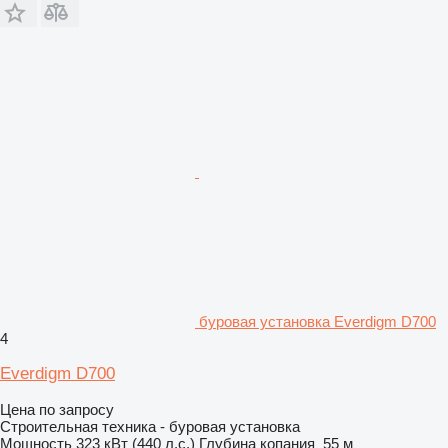
буровая установка Everdigm D700
4
Everdigm D700
Цена по запросу
Строительная техника - буровая установка
Мощность
323 кВт (440 л.с.)
Глубина копания
55 м