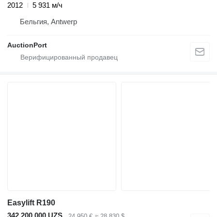
2012
5 931 м/ч
Бельгия, Antwerp
AuctionPort
Easylift R190
342 200 000 UZS
24 950 €
≈ 28 830 $