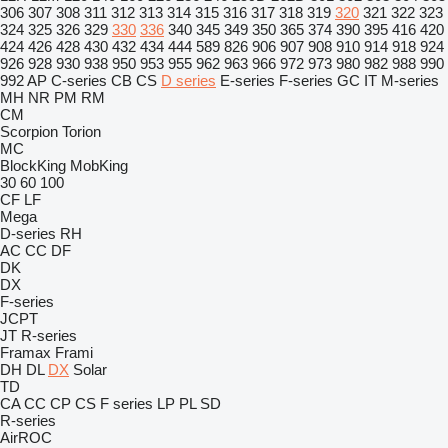
306
307
308
311
312
313
314
315
316
317
318
319
320
321
322
323
324
325
326
329
330
336
340
345
349
350
365
374
390
395
416
420
424
426
428
430
432
434
444
589
826
906
907
908
910
914
918
924
926
928
930
938
950
953
955
962
963
966
972
973
980
982
988
990
992
AP
C-series
CB
CS
D series
E-series
F-series
GC
IT
M-series
MH
NR
PM
RM
CM
Scorpion
Torion
MC
BlockKing
MobKing
30
60
100
CF
LF
Mega
D-series
RH
AC
CC
DF
DK
DX
F-series
JCPT
JT
R-series
Framax
Frami
DH
DL
DX
Solar
TD
CA
CC
CP
CS
F series
LP
PL
SD
R-series
AirROC