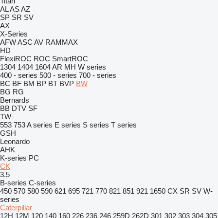
Titan
AL
AS
AZ
SP
SR
SV
AX
X-Series
AFW
ASC
AV
RAMMAX
HD
FlexiROC
ROC
SmartROC
1304
1404
1604
AR
MH
W series
400 - series
500 - series
700 - series
BC
BF
BM
BP
BT
BVP
BW
BG
RG
Bernards
BB
DTV
SF
TW
553
753
A series
E series
S series
T series
GSH
Leonardo
AHK
K-series
PC
CK
3.5
B-series
C-series
450
570
580
590
621
695
721
770
821
851
921
1650
CX
SR
SV
W-
series
Caterpillar
12H
12M
120
140
160
226
236
246
259D
262D
301
302
303
304
305