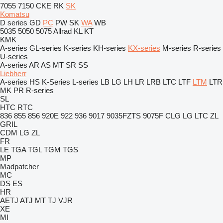
7055
7150
CKE
RK
SK
Komatsu
D series
GD
PC
PW
SK
WA
WB
5035
5050
5075
Allrad
KL
KT
KMK
A-series
GL-series
K-series
KH-series
KX-series
M-series
R-series
U-series
A-series
AR
AS
MT
SR
SS
Liebherr
A-series
HS
K-Series
L-series
LB
LG
LH
LR
LRB
LTC
LTF
LTM
LTR
MK
PR
R-series
SL
HTC
RTC
836
855
856
920E
922
936
9017
9035FZTS
9075F
CLG
LG
LTC
ZL
GRIL
CDM
LG
ZL
FR
LE
TGA
TGL
TGM
TGS
MP
Madpatcher
MC
DS
ES
HR
AETJ
ATJ
MT
TJ
VJR
XE
MI