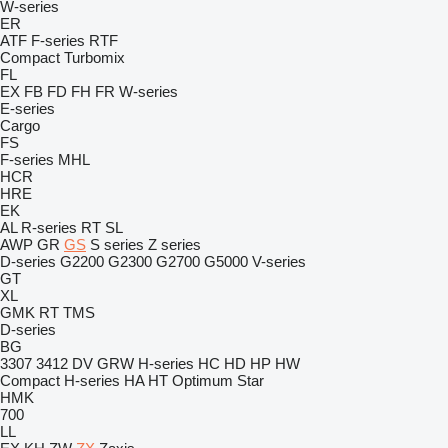
W-series
ER
ATF
F-series
RTF
Compact
Turbomix
FL
EX
FB
FD
FH
FR
W-series
E-series
Cargo
FS
F-series
MHL
HCR
HRE
EK
AL
R-series
RT
SL
AWP
GR
GS
S series
Z series
D-series
G2200
G2300
G2700
G5000
V-series
GT
XL
GMK
RT
TMS
D-series
BG
3307
3412
DV
GRW
H-series
HC
HD
HP
HW
Compact
H-series
HA
HT
Optimum
Star
HMK
700
LL