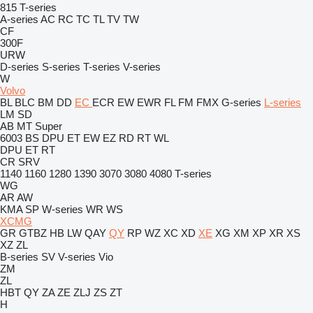
815
T-series
A-series
AC
RC
TC
TL
TV
TW
CF
300F
URW
D-series
S-series
T-series
V-series
W
Volvo
BL
BLC
BM
DD
EC
ECR
EW
EWR
FL
FM
FMX
G-series
L-series
LM
SD
AB
MT
Super
6003
BS
DPU
ET
EW
EZ
RD
RT
WL
DPU
ET
RT
CR
SRV
1140
1160
1280
1390
3070
3080
4080
T-series
WG
AR
AW
KMA
SP
W-series
WR
WS
XCMG
GR
GTBZ
HB
LW
QAY
QY
RP
WZ
XC
XD
XE
XG
XM
XP
XR
XS
XZ
ZL
B-series
SV
V-series
Vio
ZM
ZL
HBT
QY
ZA
ZE
ZLJ
ZS
ZT
H