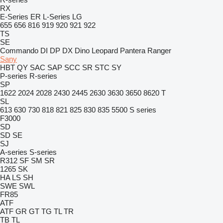
RX
E-Series
ER
L-Series
LG
655
656
816
919
920
921
922
TS
SE
Commando
DI
DP
DX
Dino
Leopard
Pantera
Ranger
Sany
HBT
QY
SAC
SAP
SCC
SR
STC
SY
P-series
R-series
SP
1622
2024
2028
2430
2445
2630
3630
3650
8620 T
SL
613
630
730
818
821
825
830
835
5500
S series
F3000
SD
SD
SE
SJ
A-series
S-series
R312
SF
SM
SR
1265
SK
HA
LS
SH
SWE
SWL
FR85
ATF
ATF
GR
GT
TG
TL
TR
TB
TL