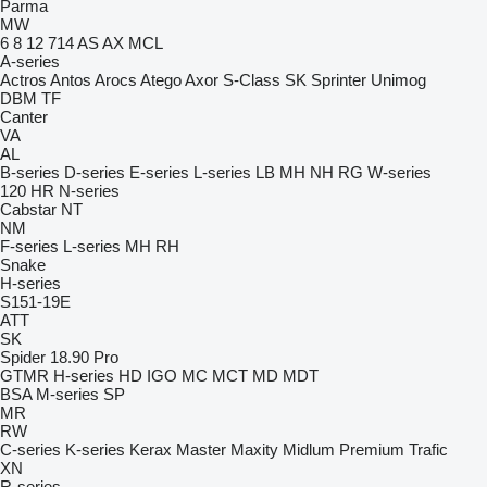
Parma
MW
6
8
12
714
AS
AX
MCL
A-series
Actros
Antos
Arocs
Atego
Axor
S-Class
SK
Sprinter
Unimog
DBM
TF
Canter
VA
AL
B-series
D-series
E-series
L-series
LB
MH
NH
RG
W-series
120
HR
N-series
Cabstar
NT
NM
F-series
L-series
MH
RH
Snake
H-series
S151-19E
ATT
SK
Spider 18.90 Pro
GTMR
H-series
HD
IGO
MC
MCT
MD
MDT
BSA
M-series
SP
MR
RW
C-series
K-series
Kerax
Master
Maxity
Midlum
Premium
Trafic
XN
R-series