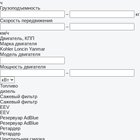
ч
Грузоподъемность
–
кг
Скорость передвижения
–
км/ч
Двигатель, КПП
Марка двигателя
Kohler
Loncin
Yanmar
Модель двигателя
Мощность двигателя
–
Топливо
дизель
Сажевый фильтр
Сажевый фильтр
EEV
EEV
Резервуар AdBlue
Резервуар AdBlue
Ретардер
Ретардер
Центральная смазка