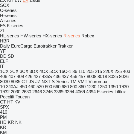
EX
KH
ZW
ZX
Zaxis
SCX
C-series
H-series
A-series
FS
K-series
ZL
HL-series
HW-series
HX-series
R-series
Robex
HBR
Daily
EuroCargo
Eurotrakker
Trakker
YF
DD
SD
ELF
IT
1CX
2CX
3CX
3DX
4CX
5CX
16C-1
86
110
205
215
220X
225
403
406
407
409
426
427
435S
436
437
456
457
8008
8018
8025
8026
8030
8035
CT
JS
JZ
NXT
S-Series
TM
VMT
Vibromax
10
340AJ
450
460
520
600
660
680
800
860
1230
1250
1350
1930
1932
2030
2630
2646
3246
3369
3394
4069
4394
E-series
Liftlux
Pecolift
Toucan
CT
HT
KV
SPX
410
PM
HD
KR
NK
KR
KM